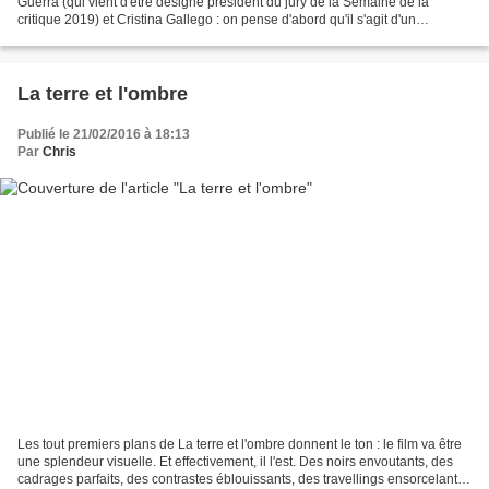
Guerra (qui vient d'être désigné président du jury de la Semaine de la
critique 2019) et Cristina Gallego : on pense d'abord qu'il s'agit d'un
documentaire National Geographic, avant...
La terre et l'ombre
Publié le 21/02/2016 à 18:13
Par
Chris
Les tout premiers plans de La terre et l'ombre donnent le ton : le film va être
une splendeur visuelle. Et effectivement, il l'est. Des noirs envoutants, des
cadrages parfaits, des contrastes éblouissants, des travellings ensorcelants,