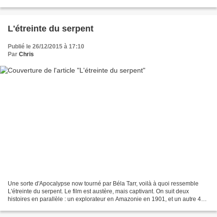
des plans d'anthologie,...
L'étreinte du serpent
Publié le 26/12/2015 à 17:10
Par
Chris
Une sorte d'Apocalypse now tourné par Béla Tarr, voilà à quoi ressemble
L'étreinte du serpent. Le film est austère, mais captivant. On suit deux
histoires en parallèle : un explorateur en Amazonie en 1901, et un autre 40
ans plus tard, à la recherche...