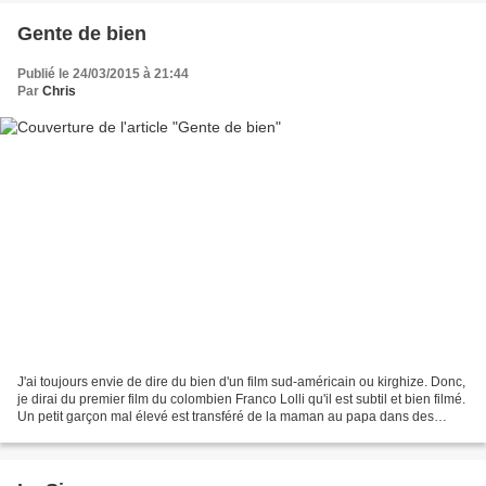
Gente de bien
Publié le 24/03/2015 à 21:44
Par
Chris
J'ai toujours envie de dire du bien d'un film sud-américain ou kirghize. Donc,
je dirai du premier film du colombien Franco Lolli qu'il est subtil et bien filmé.
Un petit garçon mal élevé est transféré de la maman au papa dans des
circonstances obscures....