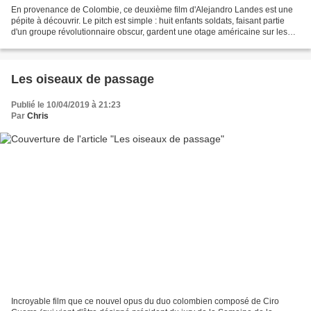
En provenance de Colombie, ce deuxième film d'Alejandro Landes est une
pépite à découvrir. Le pitch est simple : huit enfants soldats, faisant partie
d'un groupe révolutionnaire obscur, gardent une otage américaine sur les
hauteurs andines du pays, puis...
Les oiseaux de passage
Publié le 10/04/2019 à 21:23
Par
Chris
Incroyable film que ce nouvel opus du duo colombien composé de Ciro