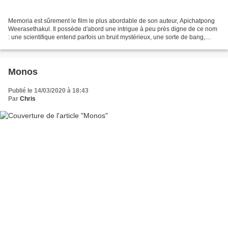
Memoria est sûrement le film le plus abordable de son auteur, Apichatpong
Weerasethakul. Il possède d'abord une intrigue à peu près digne de ce nom
: une scientifique entend parfois un bruit mystérieux, une sorte de bang,
qu'elle seule semble percevoir....
Monos
Publié le 14/03/2020 à 18:43
Par
Chris