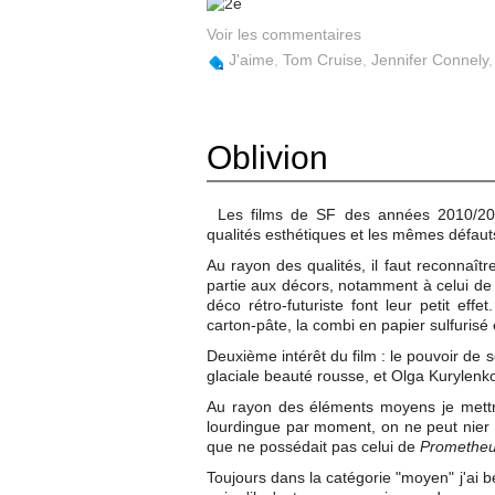
Voir les commentaires
J'aime
,
Tom Cruise
,
Jennifer Connely
Oblivion
Les films de SF des années 2010/20
qualités esthétiques et les mêmes défauts
Au rayon des qualités, il faut reconnaît
partie aux décors, notamment à celui de 
déco rétro-futuriste font leur petit eff
carton-pâte, la combi en papier sulfurisé 
Deuxième intérêt du film : le pouvoir de
glaciale beauté rousse, et Olga Kurylenko
Au rayon des éléments moyens je mettra
lourdingue par moment, on ne peut nier 
que ne possédait pas celui de
Promethe
Toujours dans la catégorie "moyen" j'ai