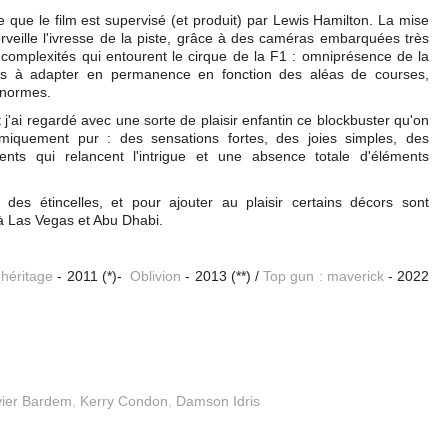
e que le film est supervisé (et produit) par Lewis Hamilton. La mise
veille l'ivresse de la piste, grâce à des caméras embarquées très
 complexités qui entourent le cirque de la F1 : omniprésence de la
ues à adapter en permanence en fonction des aléas de courses,
 normes.
t j'ai regardé avec une sorte de plaisir enfantin ce blockbuster qu'on
himiquement pur : des sensations fortes, des joies simples, des
nts qui relancent l'intrigue et une absence totale d'éléments
des étincelles, et pour ajouter au plaisir certains décors sont
à Las Vegas et Abu Dhabi.
l'héritage
- 2011 (*)-
Oblivion
- 2013 (**) /
Top gun : maverick
- 2022
vier Bardem
,
Kerry Condon
,
Damson Idris