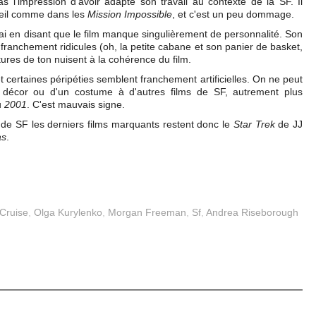
s l'impression d'avoir adapté son travail au contexte de la SF. Il
oleil comme dans les
Mission Impossible
, et c'est un peu dommage.
rai en disant que le film manque singulièrement de personnalité. Son
t franchement ridicules (oh, la petite cabane et son panier de basket,
ptures de ton nuisent à la cohérence du film.
certaines péripéties semblent franchement artificielles. On ne peut
décor ou d'un costume à d'autres films de SF, autrement plus
u
2001
. C'est mauvais signe.
e de SF les derniers films marquants restent donc le
Star Trek
de JJ
as
.
Cruise
,
Olga Kurylenko
,
Morgan Freeman
,
Sf
,
Andrea Riseborough