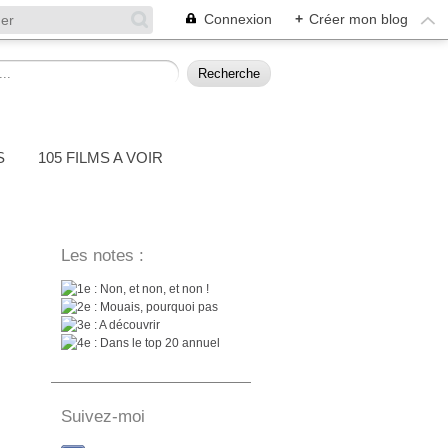
Connexion
+
Créer mon blog
S
105 FILMS A VOIR
Les notes :
: Non, et non, et non !
: Mouais, pourquoi pas
: A découvrir
: Dans le top 20 annuel
Suivez-moi