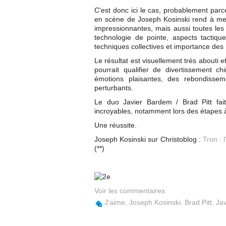
C'est donc ici le cas, probablement parc
en scène de Joseph Kosinski rend à mer
impressionnantes, mais aussi toutes les
technologie de pointe, aspects tactiq
techniques collectives et importance des
Le résultat est visuellement très abouti e
pourrait qualifier de divertissement c
émotions plaisantes, des rebondisseme
perturbants.
Le duo Javier Bardem / Brad Pitt fait 
incroyables, notamment lors des étapes 
Une réussite.
Joseph Kosinski sur Christoblog :
Tron : 
(**)
Voir les commentaires
J'aime
,
Joseph Kosinski
,
Brad Pitt
,
Ja