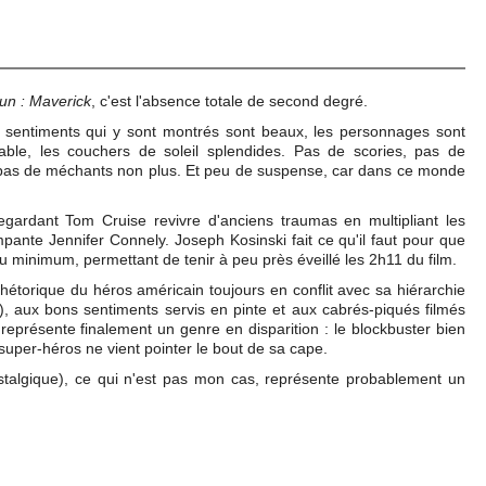
un : Maverick
, c'est l'absence totale de second degré.
les sentiments qui y sont montrés sont beaux, les personnages sont
ble, les couchers de soleil splendides. Pas de scories, pas de
pas de méchants non plus. Et peu de suspense, car dans ce monde
gardant Tom Cruise revivre d'anciens traumas en multipliant les
mpante Jennifer Connely. Joseph Kosinski fait ce qu'il faut pour que
eau minimum, permettant de tenir à peu près éveillé les 2h11 du film.
rhétorique du héros américain toujours en conflit avec sa hiérarchie
), aux bons sentiments servis en pinte et aux cabrés-piqués filmés
l représente finalement un genre en disparition : le blockbuster bien
 super-héros ne vient pointer le bout de sa cape.
ostalgique), ce qui n'est pas mon cas, représente probablement un