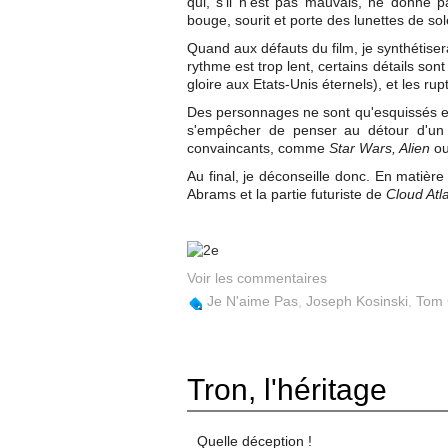
qui, s'il n'est pas mauvais, ne donne pa
bouge, sourit et porte des lunettes de s
Quand aux défauts du film, je synthétise
rythme est trop lent, certains détails son
gloire aux Etats-Unis éternels), et les ru
Des personnages ne sont qu'esquissés et 
s'empêcher de penser au détour d'un 
convaincants, comme
Star Wars, Alien
o
Au final, je déconseille donc. En matièr
Abrams et la partie futuriste de
Cloud Atl
Voir les commentaires
Je N'aime Pas
,
Joseph Kosinski
,
Tom 
Tron, l'héritage
Quelle déception !