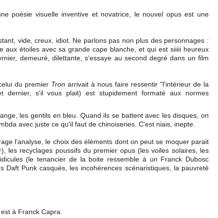
r une poésie visuelle inventive et novatrice, le nouvel opus est une
ant, vide, creux, idiot. Ne parlons pas non plus des personnages :
 aux étoiles avec sa grande cape blanche, et qui est siiiii heureux
ernier, demeuré, dilettante, s'essaye au second degré dans un film
 celui du premier
Tron
arrivait à nous faire ressentir "l'intérieur de la
 dernier, s'il vous plait) est stupidement formaté aux normes
ange, les gentils en bleu. Quand ils se battent avec les disques, on
mbda avec juste ce qu'il faut de chinoiseries. C'est niais, inepte.
urage l'analyse, le choix des éléments dont on peut se moquer parait
ur), les recyclages poussifs du premier opus (les voiles solaires, les
idicules (le tenancier de la boite ressemble à un Franck Dubosc
s Daft Punk casqués, les incohérences scénaristiques, la pauvreté
est à Franck Capra.