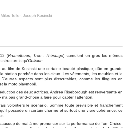
,
Miles Teller
,
Joseph Kosinski
13 (
Prometheus
,
Tron : l'héritage
) cumulent en gros les mêmes
 structurels qu'
Oblivion.
re au film de Kosinski une certaine beauté plastique, dûe en grande
la station perchée dans les cieux. Les vêtements, les meubles et la
et. D'autres aspects sont plus disscutables, comme les flingues en
et la moto playmobil.
 séduction des deux actrices. Andrea Riseborough est renversante en
 n'a pas grand-chose à faire pour capter l'attention.
is volontiers le scénario. Somme toute prévisible et franchement
qu'il possède un certain charme et surtout une vraie cohérence, ce
us
.
 beaucoup de mal à me prononcer sur la performance de Tom Cruise,