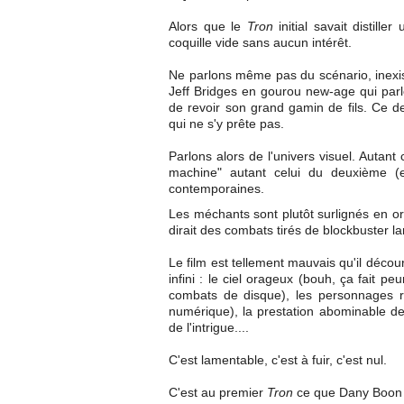
Alors que le
Tron
initial savait distille
coquille vide sans aucun intérêt.
Ne parlons même pas du scénario, inexist
Jeff Bridges en gourou new-age qui parle
de revoir son grand gamin de fils. Ce d
qui ne s'y prête pas.
Parlons alors de l'univers visuel. Autant
machine" autant celui du deuxième (et
contemporaines.
Les méchants sont plutôt surlignés en or
dirait des combats tirés de blockbuster la
Le film est tellement mauvais qu'il déco
infini : le ciel orageux (bouh, ça fait pe
combats de disque), les personnages r
numérique), la prestation abominable de
de l'intrigue....
C'est lamentable, c'est à fuir, c'est nul.
C'est au premier
Tron
ce que Dany Boon 