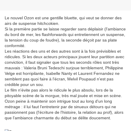
Le nouvel Ozon est une gentille bluette, qui veut se donner des
airs de suspense hitchcokien.
Si la première partie se laisse regarder sans déplaisir (l'ambiance
du bord de mer, les flashforwards qui entretiennent un suspense,
la tension du coup de foudre), la seconde déçoit par sa plate
conformité.
Les réactions des uns et des autres sont à la fois prévisibles et
ridicules. Si les deux acteurs principaux jouent leur partition avec
conviction, il faut signaler que tous les seconds rôles sont très
mauvais : Valeria Bruni Tedeschi surjoue terriblement, Philippine
Velge est horripilante, Isabelle Nanty et Laurent Fernandez ne
semblent pas quoi faire à l'écran, Melvil Poupaud n'est pas
crédible pour un sou.
Le film n'évite pas alors le ridicule le plus absolu, lors de la
pitoyable scène de la morgue, très mal jouée et mise en scène.
Ozon peine à maintenir son intrigue tout au long d'un long
métrage : il lui faut l'entretenir par de sinueux détours qui ne
passionnent pas (l'écriture de l'histoire, la relation au prof), alors
que l'ambiance charmante du début se délite doucement.