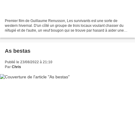
Premier film de Guillaume Renusson, Les survivants est une sorte de
western hivernal. D'un côté un groupe de trois locaux voulant chasser du
réfugié et de l'autre, un veuf bougon qui se trouve par hasard à aider une
migrante afghane. Curieusement, le...
As bestas
Publié le 23/08/2022 à 21:10
Par
Chris