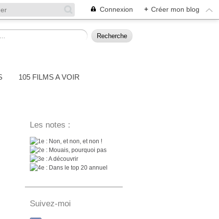
Connexion
+
Créer mon blog
S
105 FILMS A VOIR
Les notes :
: Non, et non, et non !
: Mouais, pourquoi pas
: A découvrir
: Dans le top 20 annuel
Suivez-moi