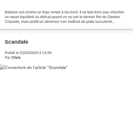
Babylon est comme un frigo rempli à ras bord. Il ne faut donc pas chercher
un repas équilibré ou délicat quand on va voir le dernier film de Damien
Chazelle, mais plutôt un déversoir non maîtrisé de plats succulents,
d'ingrédients plus ou moins frais,...
Scandale
Publié le 02/02/2020 à 14:06
Par
Chris