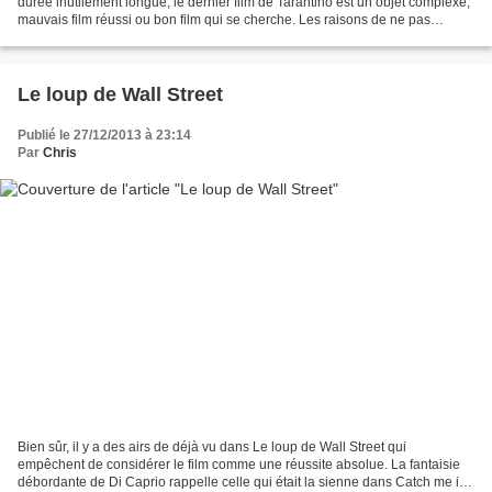
durée inutilement longue, le dernier film de Tarantino est un objet complexe,
mauvais film réussi ou bon film qui se cherche. Les raisons de ne pas
apprécier le film sont nombreuses...
Le loup de Wall Street
Publié le 27/12/2013 à 23:14
Par
Chris
Bien sûr, il y a des airs de déjà vu dans Le loup de Wall Street qui
empêchent de considérer le film comme une réussite absolue. La fantaisie
débordante de Di Caprio rappelle celle qui était la sienne dans Catch me if