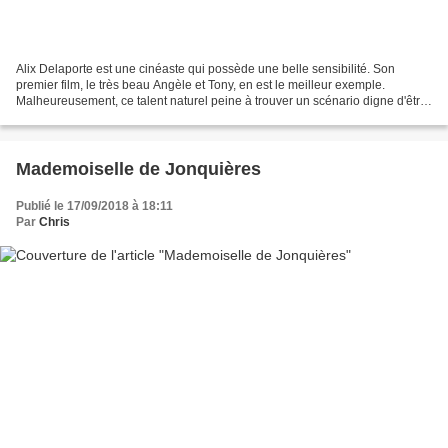
Alix Delaporte est une cinéaste qui possède une belle sensibilité. Son
premier film, le très beau Angèle et Tony, en est le meilleur exemple.
Malheureusement, ce talent naturel peine à trouver un scénario digne d'être
filmé. Vivants est en effet un gloubi-boulga...
Mademoiselle de Jonquières
Publié le 17/09/2018 à 18:11
Par
Chris