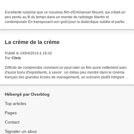
Excellente surprise que ce nouveau film d'Emmanuel Mouret, qui s'était un
peu perdu au fil du temps dans un monde de radotage libertin et
contemporain En transposant son goût pour la dialectique subtile et parfois
perverse au XVIIIème siècle, Mouret réalise...
La crème de la crème
Publié le 24/04/2014 à 18:42
Par
Chris
Difficile de comprendre comment on peut rater un film aussi nettement avec
d'aussi bons d'ingrédients, à savoir : un milieu peu montré dans le cinéma
français (les grandes écoles de management), un scénario plutôt intrigant (la
mise en place d'un réseau...
Hébergé par Overblog
Top articles
Pages
Contact
Signaler un abus