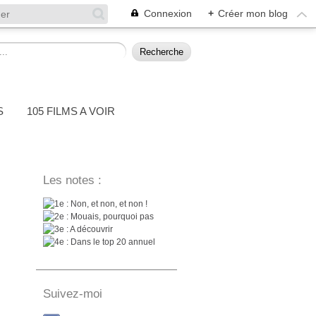
Connexion
+
Créer mon blog
S
105 FILMS A VOIR
Les notes :
: Non, et non, et non !
: Mouais, pourquoi pas
: A découvrir
: Dans le top 20 annuel
Suivez-moi