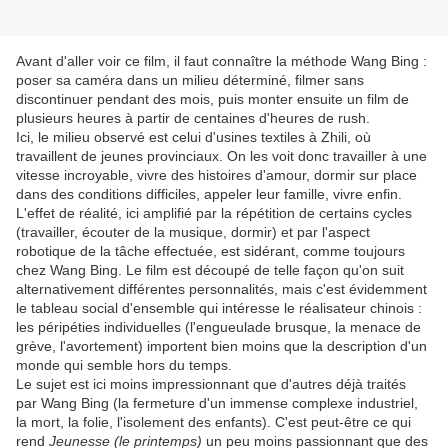
Avant d'aller voir ce film, il faut connaître la méthode Wang Bing :
poser sa caméra dans un milieu déterminé, filmer sans
discontinuer pendant des mois, puis monter ensuite un film de
plusieurs heures à partir de centaines d'heures de rush.
Ici, le milieu observé est celui d'usines textiles à Zhili, où
travaillent de jeunes provinciaux. On les voit donc travailler à une
vitesse incroyable, vivre des histoires d'amour, dormir sur place
dans des conditions difficiles, appeler leur famille, vivre enfin.
L'effet de réalité, ici amplifié par la répétition de certains cycles
(travailler, écouter de la musique, dormir) et par l'aspect
robotique de la tâche effectuée, est sidérant, comme toujours
chez Wang Bing. Le film est découpé de telle façon qu'on suit
alternativement différentes personnalités, mais c'est évidemment
le tableau social d'ensemble qui intéresse le réalisateur chinois :
les péripéties individuelles (l'engueulade brusque, la menace de
grève, l'avortement) importent bien moins que la description d'un
monde qui semble hors du temps.
Le sujet est ici moins impressionnant que d'autres déjà traités
par Wang Bing (la fermeture d'un immense complexe industriel,
la mort, la folie, l'isolement des enfants). C'est peut-être ce qui
rend
Jeunesse (le printemps)
un peu moins passionnant que des