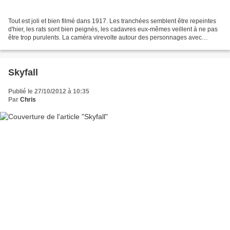
Tout est joli et bien filmé dans 1917. Les tranchées semblent être repeintes
d'hier, les rats sont bien peignés, les cadavres eux-mêmes veillent à ne pas
être trop purulents. La caméra virevolte autour des personnages avec
beaucoup d'élégance, la palette...
Skyfall
Publié le 27/10/2012 à 10:35
Par
Chris