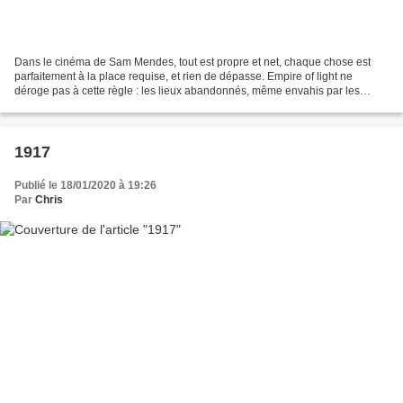
Dans le cinéma de Sam Mendes, tout est propre et net, chaque chose est
parfaitement à la place requise, et rien de dépasse. Empire of light ne
déroge pas à cette règle : les lieux abandonnés, même envahis par les
pigeons, y sont aussi propres et esthétiques...
1917
Publié le 18/01/2020 à 19:26
Par
Chris