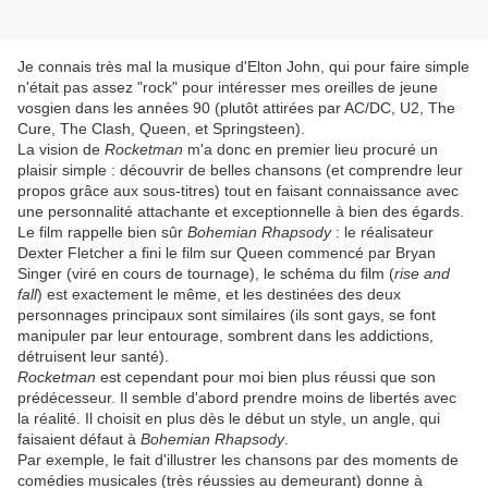
Je connais très mal la musique d'Elton John, qui pour faire simple
n'était pas assez "rock" pour intéresser mes oreilles de jeune
vosgien dans les années 90 (plutôt attirées par AC/DC, U2, The
Cure, The Clash, Queen, et Springsteen).
La vision de
Rocketman
m'a donc en premier lieu procuré un
plaisir simple : découvrir de belles chansons (et comprendre leur
propos grâce aux sous-titres) tout en faisant connaissance avec
une personnalité attachante et exceptionnelle à bien des égards.
Le film rappelle bien sûr
Bohemian Rhapsody
: le réalisateur
Dexter Fletcher a fini le film sur Queen commencé par Bryan
Singer (viré en cours de tournage), le schéma du film (
rise and
fall
) est exactement le même, et les destinées des deux
personnages principaux sont similaires (ils sont gays, se font
manipuler par leur entourage, sombrent dans les addictions,
détruisent leur santé).
Rocketman
est cependant pour moi bien plus réussi que son
prédécesseur. Il semble d'abord prendre moins de libertés avec
la réalité. Il choisit en plus dès le début un style, un angle, qui
faisaient défaut à
Bohemian Rhapsody
.
Par exemple, le fait d'illustrer les chansons par des moments de
comédies musicales (très réussies au demeurant) donne à