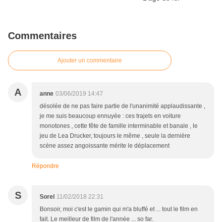
Commentaires
Ajouter un commentaire
A
anne
03/06/2019 14:47
désolée de ne pas faire partie de l'unanimité applaudissante ,
je me suis beaucoup ennuyée : ces trajets en voiture
monotones , cette fête de famille interminable et banale , le
jeu de Lea Drucker, toujours le même , seule la dernière
scène assez angoissante mérite le déplacement
Répondre
S
Sorel
11/02/2018 22:31
Bonsoir, moi c'est le gamin qui m'a bluffé et ... tout le film en
fait. Le meilleur de film de l'année ... so far.