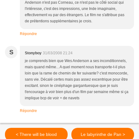
Anderson n'est pas Corneau, ce n'est pas le côté social qui
l'intéresse, c'est des impressions, une Inde imaginaire,
effectivement vu par des étrangers. Le film ne s'attribue pas
de prétentions supplémentaires je crois.
Répondre
S
Stonyboy
31/03/2008 21:24
je comprends bien que Wes Anderson a ses inconditionnels,
mais quand même... A quel moment nous transporte-t-il plus
loin que la rame de chemin de fer suivante? c'est monocorde,
sans vie. Décalé certes mais pas assez excentrique pour être
excitant. sinon le cinéphage gargantuesque que je suis
t'encourage à voir bien plus d'un film par semaine même si ça
implique bcp de voir + de navets
Répondre
< There will be blood
Le labyrinthe de Pan >