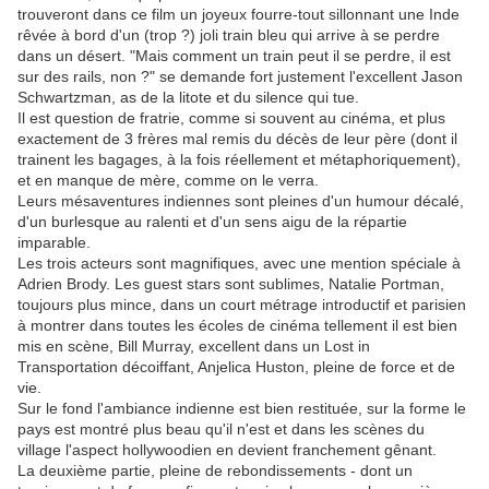
trouveront dans ce film un joyeux fourre-tout sillonnant une Inde
rêvée à bord d'un (trop ?) joli train bleu qui arrive à se perdre
dans un désert. "Mais comment un train peut il se perdre, il est
sur des rails, non ?" se demande fort justement l'excellent Jason
Schwartzman, as de la litote et du silence qui tue.
Il est question de fratrie, comme si souvent au cinéma, et plus
exactement de 3 frères mal remis du décès de leur père (dont il
trainent les bagages, à la fois réellement et métaphoriquement),
et en manque de mère, comme on le verra.
Leurs mésaventures indiennes sont pleines d'un humour décalé,
d'un burlesque au ralenti et d'un sens aigu de la répartie
imparable.
Les trois acteurs sont magnifiques, avec une mention spéciale à
Adrien Brody. Les guest stars sont sublimes, Natalie Portman,
toujours plus mince, dans un court métrage introductif et parisien
à montrer dans toutes les écoles de cinéma tellement il est bien
mis en scène, Bill Murray, excellent dans un Lost in
Transportation décoiffant, Anjelica Huston, pleine de force et de
vie.
Sur le fond l'ambiance indienne est bien restituée, sur la forme le
pays est montré plus beau qu'il n'est et dans les scènes du
village l'aspect hollywoodien en devient franchement gênant.
La deuxième partie, pleine de rebondissements - dont un