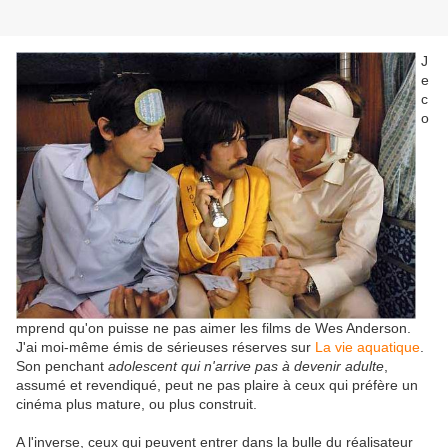
J
e
c
o
mprend qu'on puisse ne pas aimer les films de Wes Anderson.
J'ai moi-même émis de sérieuses réserves sur
La vie aquatique
.
Son penchant
adolescent qui n'arrive pas à devenir adulte
,
assumé et revendiqué, peut ne pas plaire à ceux qui préfère un
cinéma plus mature, ou plus construit.
A l'inverse, ceux qui peuvent entrer dans la bulle du réalisateur