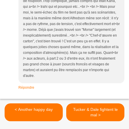
de roupillon.Trop compliqué, jamais compris qui était Karla,
qui a<br /> trahi qui et pourquoi etc...<br /> <br /> Mais pour
moi, le semi-échec du film ne tient pas qu'à ses scénaristes,
mais à la manière même dont Alfredson mène son récit : il n'y
a pas de rythme, pas de tension, c'est effectivement mort et<br
/> morne. Déjà que j'avais trouvé son "Morse" largement (et
inexplicablement) surestimé...<br /> <br /> "Chef-d’œuvre en
carton", c'est bien trouvé ! C'est un peu ça en effet. Il y a
quelques jolies choses quand même, dans la réalisation et la
composition d'atmosphère(s). Mais ça ne suffit pas. Quant<br
/> aux acteurs, à part 2 ou 3 d'entre eux, ils n'ont finalement
pas grand chose à jouer (sourcils froncés et visages de
marbre) et auraient pu être remplacés par n'importe qui
d'autre.
Répondre
< Another happy day
Tucker & Dale fightent le
mal >