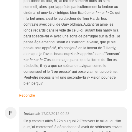
passionné du tout, et j'ai fini par sombrer dans un semi-
sommeil, alors que j'apprécie particulièrement la lenteur au
cinéma, et une<br /> intrigue bien ficelée.<br /> <br /> Ce qui
m'a fort gêné, c'est le jeu d'acteur de Tom Hardy, trop
contrasté avec celui de Gary oldman. Autant j'ai aimé les
longs regards dans le vide de celui-ci, autant tom hardy m'a
paru speedé<br /> avec une sorte de perruque sur la tête. Je
pense également qu'avoir vu "Warrior" la veille, que je n'ai
pas du tout apprécié, n'a pas joué en la faveur de T.Hardy,
alors que je l'avais beaucoup<br /> apprécié dans "Bronson".
<br /> <br /> C'est dommage, parce que la forme du film est
très belle, il n'y a que ce scénario naviguant entre le
consensuel et le "trop pressé" qui pose vraiment problème.
Peut-etre nécessite t-il une seconde<br /> vision pour être
bien perçu?
Répondre
F
fredastair
17/02/2012 09:23
On y est tous allés à 22h ou quoi ? C'est vers le milieu du film
que j'ai commencé à décrocher et à avoir de sérieuses envies