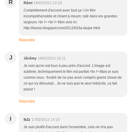
R
Rémi
18/02/2012 22:18
Complètement d'accord avec tout ça ! Un film
incompréhensible et chiant à mourir, raté dans les grandes
largeurs.<br /> <br /> Mon avis ici :
http://ilaose.blogspot.com/2012/02/la-taupe.html
Répondre
J
Jérémy
18/02/2012 20:11
Je vois qu'on est tous à peu près d'accord. L'image est
sublime, techniquement le film est parfait.<br /> Mais je suis
comme vous : frustré de ne pas avoir compris grand chose de
ce qui s'y déroulait... Je ne suis pas le seul imbécile, ca fait
plaisir !
Répondre
I
IbZz
17/02/2012 14:15
Je suis plutôt d'accord dans l'ensemble, cela ne m'a pas