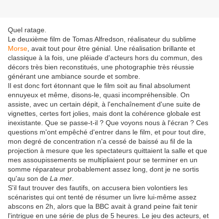
Quel ratage.
Le deuxième film de Tomas Alfredson, réalisateur du sublime
Morse
, avait tout pour être génial. Une réalisation brillante et
classique à la fois, une pléiade d'acteurs hors du commun, des
décors très bien reconstitués, une photographie très réussie
générant une ambiance sourde et sombre.
Il est donc fort étonnant que le film soit au final absolument
ennuyeux et même, disons-le, quasi incompréhensible. On
assiste, avec un certain dépit, à l'enchaînement d'une suite de
vignettes, certes fort jolies, mais dont la cohérence globale est
inexistante. Que se passe-t-il ? Que voyons nous à l'écran ? Ces
questions m'ont empêché d'entrer dans le film, et pour tout dire,
mon degré de concentration n'a cessé de baissé au fil de la
projection à mesure que les spectateurs quittaient la salle et que
mes assoupissements se multipliaient pour se terminer en un
somme réparateur probablement assez long, dont je ne sortis
qu'au son de
La mer
.
S'il faut trouver des fautifs, on accusera bien volontiers les
scénaristes qui ont tenté de résumer un livre lui-même assez
abscons en 2h, alors que la BBC avait à grand peine fait tenir
l'intrigue en une série de plus de 5 heures. Le jeu des acteurs, et