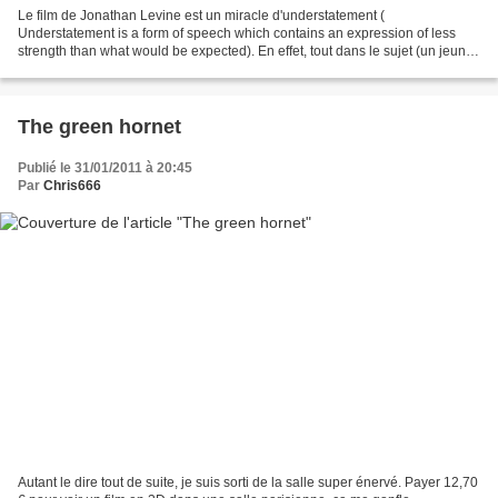
Le film de Jonathan Levine est un miracle d'understatement (
Understatement is a form of speech which contains an expression of less
strength than what would be expected). En effet, tout dans le sujet (un jeune
apprend qu'il est atteint d'un cancer et...
The green hornet
Publié le 31/01/2011 à 20:45
Par
Chris666
Autant le dire tout de suite, je suis sorti de la salle super énervé. Payer 12,70