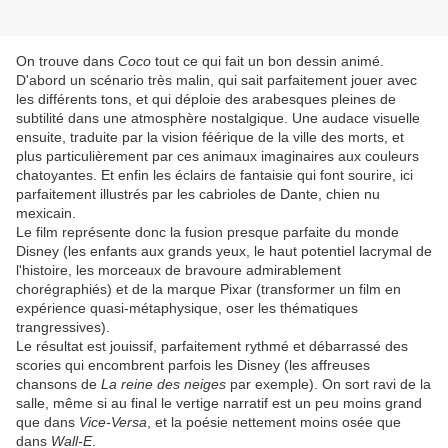
On trouve dans
Coco
tout ce qui fait un bon dessin animé.
D'abord un scénario très malin, qui sait parfaitement jouer avec
les différents tons, et qui déploie des arabesques pleines de
subtilité dans une atmosphère nostalgique. Une audace visuelle
ensuite, traduite par la vision féérique de la ville des morts, et
plus particulièrement par ces animaux imaginaires aux couleurs
chatoyantes. Et enfin les éclairs de fantaisie qui font sourire, ici
parfaitement illustrés par les cabrioles de Dante, chien nu
mexicain.
Le film représente donc la fusion presque parfaite du monde
Disney (les enfants aux grands yeux, le haut potentiel lacrymal de
l'histoire, les morceaux de bravoure admirablement
chorégraphiés) et de la marque Pixar (transformer un film en
expérience quasi-métaphysique, oser les thématiques
trangressives).
Le résultat est jouissif, parfaitement rythmé et débarrassé des
scories qui encombrent parfois les Disney (les affreuses
chansons de
La reine des neiges
par exemple). On sort ravi de la
salle, même si au final le vertige narratif est un peu moins grand
que dans
Vice-Versa
, et la poésie nettement moins osée que
dans
Wall-E
.