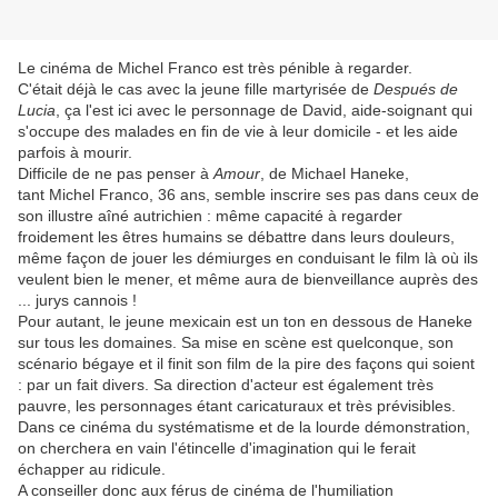
Le cinéma de Michel Franco est très pénible à regarder.
C'était déjà le cas avec la jeune fille martyrisée de
Después de
Lucia
, ça l'est ici avec le personnage de David, aide-soignant qui
s'occupe des malades en fin de vie à leur domicile - et les aide
parfois à mourir.
Difficile de ne pas penser à
Amour
, de Michael Haneke,
tant Michel Franco, 36 ans, semble inscrire ses pas dans ceux de
son illustre aîné autrichien : même capacité à regarder
froidement les êtres humains se débattre dans leurs douleurs,
même façon de jouer les démiurges en conduisant le film là où ils
veulent bien le mener, et même aura de bienveillance auprès des
... jurys cannois !
Pour autant, le jeune mexicain est un ton en dessous de Haneke
sur tous les domaines. Sa mise en scène est quelconque, son
scénario bégaye et il finit son film de la pire des façons qui soient
: par un fait divers. Sa direction d'acteur est également très
pauvre, les personnages étant caricaturaux et très prévisibles.
Dans ce cinéma du systématisme et de la lourde démonstration,
on cherchera en vain l'étincelle d'imagination qui le ferait
échapper au ridicule.
A conseiller donc aux férus de cinéma de l'humiliation