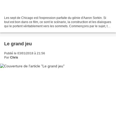
Les sept de Chicago est l'expression parfaite du génie d'Aaron Sorkin. Si
tout est bon dans ce film, ce sont le scénario, la construction et les dialogues
qui le portent véritablement vers les sommets. Commençons par le sujet, tout
à fait intéressant....
Le grand jeu
Publié le 03/01/2018 à 21:56
Par
Chris