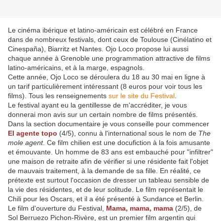
Le cinéma ibérique et latino-américain est célébré en France
dans de nombreux festivals, dont ceux de Toulouse (Cinélatino et
Cinespaña), Biarritz et Nantes. Ojo Loco propose lui aussi
chaque année à Grenoble une programmation attractive de films
latino-américains, et à la marge, espagnols.
Cette année, Ojo Loco se déroulera du 18 au 30 mai en ligne à
un tarif particulièrement intéressant (8 euros pour voir tous les
films). Tous les renseignements
sur le site du Festival
.
Le festival ayant eu la gentillesse de m'accréditer, je vous
donnerai mon avis sur un certain nombre de films présentés.
Dans la section documentaire je vous conseille pour commencer
El agente topo
(4/5), connu à l'international sous le nom de
The
mole agent
. Ce film chilien est une docufiction à la fois amusante
et émouvante. Un homme de 83 ans est embauché pour "infiltrer"
une maison de retraite afin de vérifier si une résidente fait l'objet
de mauvais traitement, à la demande de sa fille. En réalité, ce
prétexte est surtout l'occasion de dresser un tableau sensible de
la vie des résidentes, et de leur solitude. Le film représentait le
Chili pour les Oscars, et il a été présenté à Sundance et Berlin.
Le film d'ouverture du Festival,
Mama, mama, mama
(2/5), de
Sol Berruezo Pichon-Rivère, est un premier film argentin qui