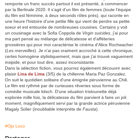
remporte un franc succès partout il est présenté, à commencer
par la Berlinale 2020. Il s'agit d'un film de femmes (toute l'équipe
du film est féminine, à deux seconds rôles près), qui raconte en
une heure l'histoire d'une petite fille qui vient de perdre sa petite
soeur et est entourée de nombreuses cousines. Certains y voit
un cousinage avec la Sofia Coppola de
Virgin suicides
, j'ai pour
ma part pensé au mélange de délicatesse et d'afféteries
grossières qui pour moi caractérise le cinéma d'Alice Rochwacher
(
Les merveilles
). Je n'ai pas vraiment accroché à cette chronique,
certes homogène stylistiquement, mais que j'ai trouvé vaguement
insipide, et pour tout dire, assez inconsistante.
Dans la sélection fiction, vous pourrez également découvrir avec
plaisir
Lina de Lima
(3/5) de la chilienne Maria Paz Gonzalez.
On suit le quotidien solitaire d'une émigrée péruvienne au Chili.
Le film est rythmé par de curieuses rêveries sous forme de
comédie musicale kitsch. D'une situation tristounette déjà
explorée mille fois, la délicatesse du film parvient à faire un joli
moment, magnifiquement servi par la grande actrice péruvienne
Magaly Solier (inoubliable interprète de
Fausta
).
#Ojo Loco