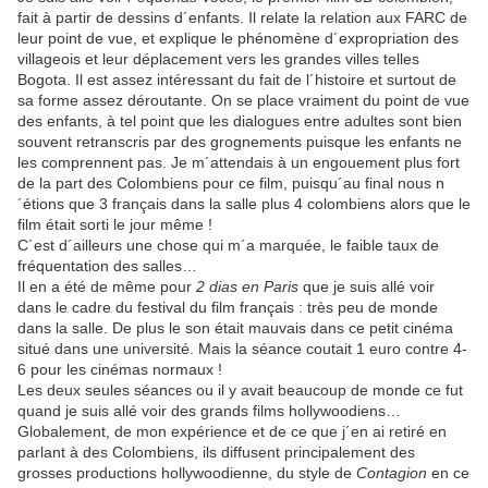
fait à partir de dessins d´enfants. Il relate la relation aux FARC de
leur point de vue, et explique le phénomène d´expropriation des
villageois et leur déplacement vers les grandes villes telles
Bogota. Il est assez intéressant du fait de l´histoire et surtout de
sa forme assez déroutante. On se place vraiment du point de vue
des enfants, à tel point que les dialogues entre adultes sont bien
souvent retranscris par des grognements puisque les enfants ne
les comprennent pas. Je m´attendais à un engouement plus fort
de la part des Colombiens pour ce film, puisqu´au final nous n
´étions que 3 français dans la salle plus 4 colombiens alors que le
film était sorti le jour même !
C´est d´ailleurs une chose qui m´a marquée, le faible taux de
fréquentation des salles…
Il en a été de même pour
2 dias en Paris
que je suis allé voir
dans le cadre du festival du film français : très peu de monde
dans la salle. De plus le son était mauvais dans ce petit cinéma
situé dans une université. Mais la séance coutait 1 euro contre 4-
6 pour les cinémas normaux !
Les deux seules séances ou il y avait beaucoup de monde ce fut
quand je suis allé voir des grands films hollywoodiens…
Globalement, de mon expérience et de ce que j´en ai retiré en
parlant à des Colombiens, ils diffusent principalement des
grosses productions hollywoodienne, du style de
Contagion
en ce