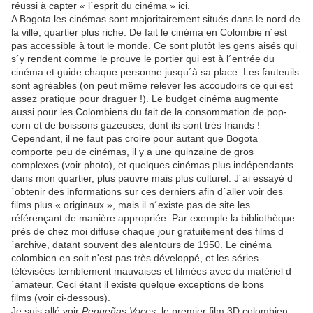
réussi à capter « l´esprit du cinéma » ici.
A Bogota les cinémas sont majoritairement situés dans le nord de
la ville, quartier plus riche. De fait le cinéma en Colombie n´est
pas accessible à tout le monde. Ce sont plutôt les gens aisés qui
s´y rendent comme le prouve le portier qui est à l´entrée du
cinéma et guide chaque personne jusqu´à sa place. Les fauteuils
sont agréables (on peut même relever les accoudoirs ce qui est
assez pratique pour draguer !). Le budget cinéma augmente
aussi pour les Colombiens du fait de la consommation de pop-
corn et de boissons gazeuses, dont ils sont très friands !
Cependant, il ne faut pas croire pour autant que Bogota
comporte peu de cinémas, il y a une quinzaine de gros
complexes (voir photo), et quelques cinémas plus indépendants
dans mon quartier, plus pauvre mais plus culturel. J´ai essayé d
´obtenir des informations sur ces derniers afin d´aller voir des
films plus « originaux », mais il n´existe pas de site les
référençant de manière appropriée. Par exemple la bibliothèque
près de chez moi diffuse chaque jour gratuitement des films d
´archive, datant souvent des alentours de 1950. Le cinéma
colombien en soit n'est pas très développé, et les séries
télévisées terriblement mauvaises et filmées avec du matériel d
´amateur. Ceci étant il existe quelque exceptions de bons
films (voir ci-dessous).
Je suis allé voir
Pequeñas Voces
, le premier film 3D colombien,