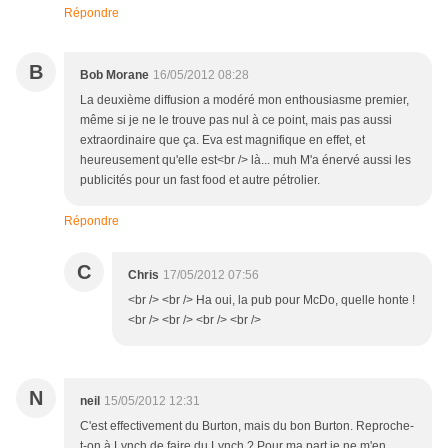
Répondre
B
Bob Morane
16/05/2012 08:28
La deuxième diffusion a modéré mon enthousiasme premier,
même si je ne le trouve pas nul à ce point, mais pas aussi
extraordinaire que ça. Eva est magnifique en effet, et
heureusement qu'elle est<br /> là... muh M'a énervé aussi les
publicités pour un fast food et autre pétrolier.
Répondre
C
Chris
17/05/2012 07:56
<br /> <br /> Ha oui, la pub pour McDo, quelle honte !
<br /> <br /> <br /> <br />
N
neil
15/05/2012 12:31
C'est effectivement du Burton, mais du bon Burton. Reproche-
t-on à Lynch de faire du Lynch ? Pour ma part je ne m'en