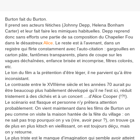
Burton fait du Burton.
Il prend ses acteurs fétiches (Johnny Depp, Helena Bonham
Carter) et leur fait faire les mimiques habituelles. Depp reprend
donc sans efforts une partie de sa composition du Chapelier Fou
dans le désastreux
Alice
. Le reste est à l'avenant, dans un
registre qui flirte constamment avec l'auto-citation : gargouilles en
carton pâte, fantômes transparents, plans de coupe sur les
vagues déchaînées, enfance brisée et incomprise, filtres colorés,
etc.
Le ton du film a la prétention d'être léger, il ne parvient qu'à être
inconsistant.
Le contraste entre le XVIIIème siècle et les années 70 aurait pu
être beaucoup plus habilement développé qu'il ne l'est ici, réduit
tristement à des clichés et à un concert ....d'Alice Cooper (!?!).
Le scénario est flasque et personne n'y prêtera attention
probablement. On vient maintenant dans les films de Burton un
peu comme on visite la maison hantée de la fête du village : on
ne sait pas trop pourquoi on y va (rire, avoir peur ?), on trouve ça
de plus en plus kitsch en vieillissant, on est toujours déçu, mais
on y retourne.
Le plus triste est le manque d'imagination qui semble avoir atteint