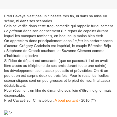
Fred Cavayé n'est pas un cinéaste très fin, ni dans sa mise en
scène, ni dans ses scénarios.
Cela se vérifie dans cette tragi-comédie qui rappelle furieusement
Le prénom
dans son agencement (un repas de copains durant
lequel les masques tombent), en beaucoup moins bien écrit.
On appréciera donc principalement dans
Le jeu
les performances
d'acteur. Grégory Gadebois est impérial, le couple Bérénice Béjo
/ Stéphane de Groodt touchant, et Suzanne Clément comme
d'habitude explosive.
Si l'idée de départ est amusante (que se passerait-il si on avait
libre accès au téléphone de ses amis durant toute une soirée),
les développement sont assez poussifs et prévisibles. On rit un
peu et on est surpris deux ou trois fois. Pour le reste les ficelles
scénaristiques sont un peu grosses et le pied-de-nez final assez
déstabilisant.
Pour résumer : un film de dimanche soir, loin d'être indigne, mais
dispensable.
Fred Cavayé sur Christoblog :
A bout portant
- 2010 (**)