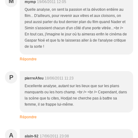
M
mymp
19/06/2011 12:05
Quelle analyse, on sent la passion et la dévotion entière au
film... D'ailleurs, pour revenir aux vitres et aux cloisons, on
peut aussi parler du tout dernier plan du film quand Nader et
Simin s'assoient chacun d'un côté d'une porte vitrée...<br />
En tout cas, j'imagine le jour où tu aimeras enfin le cinéma de
Gaspar Noé et que tu te laisseras aller à de l'analyse critique
de la sorte !
Répondre
P
pierreAfeu
18/06/2011 11:23
Excellente analyse, autant sur les lieux que sur les plans
manquants ou les hors champ. <br /> <br /> Cependant, dans
la scène que tu cites, Hodjat ne cherche pas à battre sa
femme, il se frappe lui-même.
Répondre
A
alain-92
17/06/2011 23:08