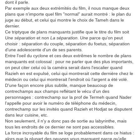
dont il parle.
Par exemple aux deux extrémités du film, il nous manque deux
plans que n'importe quel film "normal" aurait montré : le plan du
juge au début, et celui qui montre le choix de Tameh dans le
dernier.
Ce triptyque de plans manquants justifie que le titre du film soit
Une séparation
et non
La séparation
.
Une
parce qu'on peut
choisir : séparation du couple, séparation du foetus, séparation
d'une adolescente d'un de ses parents.
Entre l'oeil du cyclone et ces deux extrêmes le nombre de plans
manquants est colossal : pour ne parler que des plus importants,
on peut citer celui où la caméra serait dans l'escalier quand
Razieh en est expulsé, celui qui montrerait cette dernière chez le
médecin ou celui qui montrerait l'endroit où l'argent a été volé.
D'une façon encore plus subtile, manque beaucoup de
contrechamps aux champs reflétant le vécu d'un des
personnages : contrechamp sur la prof de Termeh quand Nader
l'appelle pour avoir le numéro de téléphone du médecin,
contrechamp sur les invités quand Razieh et Hodjat se disputent
dans leur cuisine, etc.
Non seulement, il n'y a donc pas de sortie au labyrinthe, mais
tous les endroits de ce dernier ne sont pas accessibles.
La force incroyable du film se loge probablement dans ce hiatus :
alors que la plupart des oeuvres vous marquent parce qu'elle