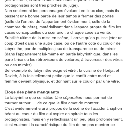
protagonistes sont très proches du juge).
Non seulement les personnages évoluent en lieux clos, mais ils
passent une bonne partie de leur temps à fermer des portes
(celle de l'entrée de l'appartement évidemment, celle de la
chambre du père), matérialisant dans l'espace propre du film les
cases conceptuelles du scénario : à chaque case sa vérité.
Subtilité ultime de la mise en scène, il arrive qu'on puisse jeter un
coup d'oeil dans une autre case, ou de l'autre côté du couloir de
labyrinthe, par de multiples jeux de transparence ou de miroir
(dans l'appartement lui-même en partie labyrinthique, dans les
pare-brise ou les rétroviseurs de voitures, à travers/sur des vitres
ou des miroirs)
Bel exemple du labyrinthe exigu et vitré : la cuisine de Hodjat et
Razieh, à la fois tellement petite que le conflit entre mari et
femme devient physique, et donnant sur le couloir par une vitre.
Eloge des plans manquants
Le labyrinthe que constitue
Une séparation
nous permet de
tourner autour .... de ce que le film omet de montrer.
C'est évidemment vrai à propos de la scène de l'accident, siphon
béant au coeur du film qui aspire en spirale tous les
protagonistes, mais en y réfléchissant un peu plus profondément,
c'est vraiment la caractéristique du film de ne pas montrer ce