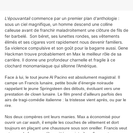
L'épouvantail
commence par un premier plan d'anthologie :
sous un ciel magnifique, un homme descend une colline
calleuse avant de franchir maladroitement une clôture de fils de
fer barbelé. Son béret, ses lunettes rondes, ses vêtements
élimés et ses cigares vont rapidement nous devenir familiers.
Sa violence compulsive et son goût pour la bagarre aussi. Gene
Hackman trouve probablement en Max le meilleur rôle de sa
carrière. Il donne une profondeur charnelle et fragile à ce
clochard monomaniaque qui sillonne l'Amérique.
Face à lui, le tout jeune Al Pacino est absolument magistral. Il
campe un Francis lunaire, petite boule d'énergie noiraude
rappelant le jeune Springsteen des débuts, évoluant vers une
prestation de clown lunaire. Le film prend d'ailleurs parfois des
airs de tragi-comédie italienne : la tristesse vient après, ou par le
rire.
Nos deux compères ont leurs manies. Max a économisé pour
ouvrir un
car wash
, il empile les couches de vêtement et dort
toujours en plaçant une chaussure sous son oreiller. Francis veut