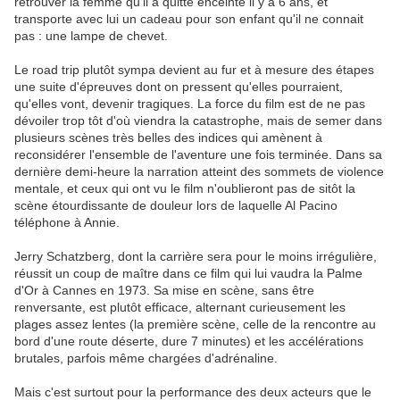
retrouver la femme qu'il a quitté enceinte il y a 6 ans, et
transporte avec lui un cadeau pour son enfant qu'il ne connait
pas : une lampe de chevet.
Le road trip plutôt sympa devient au fur et à mesure des étapes
une suite d'épreuves dont on pressent qu'elles pourraient,
qu'elles vont, devenir tragiques. La force du film est de ne pas
dévoiler trop tôt d'où viendra la catastrophe, mais de semer dans
plusieurs scènes très belles des indices qui amènent à
reconsidérer l'ensemble de l'aventure une fois terminée. Dans sa
dernière demi-heure la narration atteint des sommets de violence
mentale, et ceux qui ont vu le film n'oublieront pas de sitôt la
scène étourdissante de douleur lors de laquelle Al Pacino
téléphone à Annie.
Jerry Schatzberg, dont la carrière sera pour le moins irrégulière,
réussit un coup de maître dans ce film qui lui vaudra la Palme
d'Or à Cannes en 1973. Sa mise en scène, sans être
renversante, est plutôt efficace, alternant curieusement les
plages assez lentes (la première scène, celle de la rencontre au
bord d'une route déserte, dure 7 minutes) et les accélérations
brutales, parfois même chargées d'adrénaline.
Mais c'est surtout pour la performance des deux acteurs que le