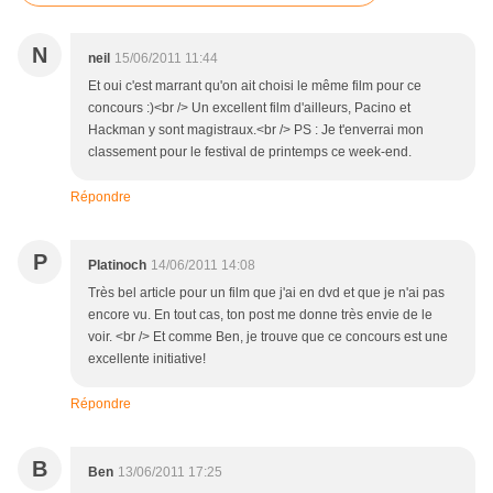
N
neil
15/06/2011 11:44
Et oui c'est marrant qu'on ait choisi le même film pour ce
concours :)<br /> Un excellent film d'ailleurs, Pacino et
Hackman y sont magistraux.<br /> PS : Je t'enverrai mon
classement pour le festival de printemps ce week-end.
Répondre
P
Platinoch
14/06/2011 14:08
Très bel article pour un film que j'ai en dvd et que je n'ai pas
encore vu. En tout cas, ton post me donne très envie de le
voir. <br /> Et comme Ben, je trouve que ce concours est une
excellente initiative!
Répondre
B
Ben
13/06/2011 17:25