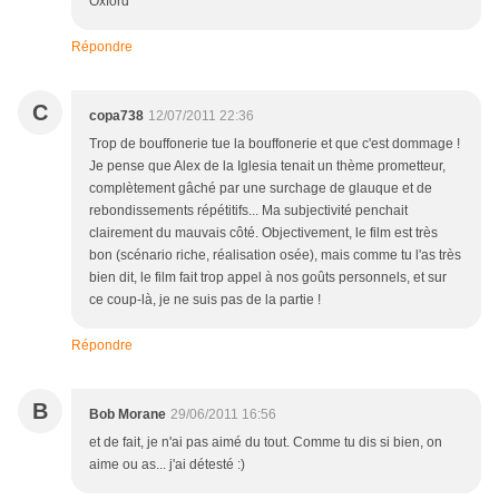
Oxford
Répondre
C
copa738
12/07/2011 22:36
Trop de bouffonerie tue la bouffonerie et que c'est dommage !
Je pense que Alex de la Iglesia tenait un thème prometteur,
complètement gâché par une surchage de glauque et de
rebondissements répétitifs... Ma subjectivité penchait
clairement du mauvais côté. Objectivement, le film est très
bon (scénario riche, réalisation osée), mais comme tu l'as très
bien dit, le film fait trop appel à nos goûts personnels, et sur
ce coup-là, je ne suis pas de la partie !
Répondre
B
Bob Morane
29/06/2011 16:56
et de fait, je n'ai pas aimé du tout. Comme tu dis si bien, on
aime ou as... j'ai détesté :)