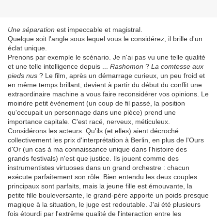
Une séparation
est impeccable et magistral.
Quelque soit l'angle sous lequel vous le considérez, il brille d'un
éclat unique.
Prenons par exemple le scénario. Je n'ai pas vu une telle qualité
et une telle intelligence depuis ...
Rashomon
?
La comtesse aux
pieds nus
? Le film, après un démarrage curieux, un peu froid et
en même temps brillant, devient à partir du début du conflit une
extraordinaire machine a vous faire reconsidérer vos opinions. Le
moindre petit évènement (un coup de fil passé, la position
qu'occupait un personnage dans une pièce) prend une
importance capitale. C'est racé, nerveux, méticuleux.
Considérons les acteurs. Qu'ils (et elles) aient décroché
collectivement les prix d'interprétation à Berlin, en plus de l'Ours
d'Or (un cas à ma connaissance unique dans l'histoire des
grands festivals) n'est que justice. Ils jouent comme des
instrumentistes virtuoses dans un grand orchestre : chacun
exécute parfaitement son rôle. Bien entendu les deux couples
principaux sont parfaits, mais la jeune fille est émouvante, la
petite fille bouleversante, le grand-père apporte un poids presque
magique à la situation, le juge est redoutable. J'ai été plusieurs
fois étourdi par l'extrême qualité de l'interaction entre les