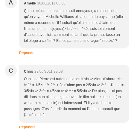
A
Amelie
30/06/2011 05:36
Ça ne m'étonne pas que ce soit ennuyeux, ça se sent rien
qu'en voyant Michelle Williams et sa tenue de paysanne (elle-
même a reconnu qu'il faudrait qu'elle se mette à faire des
films un peu plus joyeux).<br /> <br /> Je suis totalement
d'accord avec toi : comment se fait-il que la presse fasse un
tel éloge à ce film ? Est-ce par snobisme façon "Inrocks" ?
Répondre
C
Chris
29/06/2011 23:08
Ouh la la Pierre est rudement attentif.<br /> Alors d'abord :<br
/> 1* = 1/5<br /> 2** + Je n'aime pas = 2/5<br /> 2** + J'aime =
3/5<br /> 3*** = 4/5<br /> 4**** = 5/5<br /> De plus je n'ai pas
dit dans mon billet que je trouvais le film nul. Le concept (un
western minimaliste) est intéressant. Et il y a de beaux
passages. C'est à partir du moment où l'indien apparait que
j'ai décroché.
Répondre