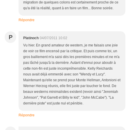
migration de quelques colons est certainement proche de ce
qu'a été la réalité, quant à en faire un film... Bonne soirée.
Répondre
P
Platinoch
04/07/2011 10:02
Vu hier. En grand amateur de western, je me faisais une joie
de voir ce film encensé par la critique. Et puis comme toi, un
gros baillement m'a saisi dès les premières minutes et ne m'a
pas lâché jusqu'à la dernière. Autant d'ennui pour aboutir à
cette non-fin est juste incompréhensible. Kelly Reichards
nous avait déjà emmerdé avec son "Wendy et Lucy".
Maintenant qu'elle se prend pour Monte Hellman, Antonioni et
Werner Herzog réunis, elle fini juste par toucher le fond. De
beaux westerns minimalistes existent (revoir ainsi "Jeremiah
Johnson", "Pat Garrett et Billy le kid", "John McCabe"). "La
dernière piste" est juste nul et pénible.
Répondre