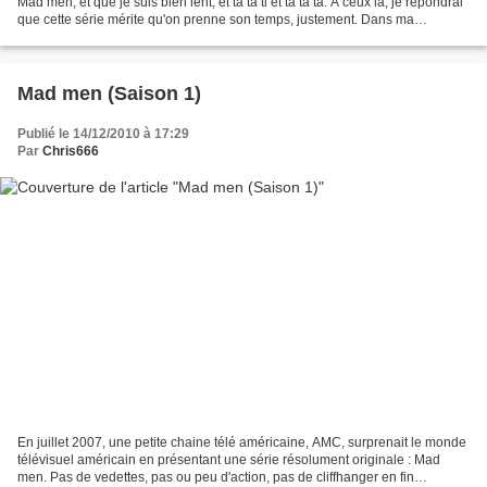
Mad men, et que je suis bien lent, et ta ta ti et ta ta ta. A ceux là, je répondrai
que cette série mérite qu'on prenne son temps, justement. Dans ma
chronique de la saison...
Mad men (Saison 1)
Publié le 14/12/2010 à 17:29
Par
Chris666
En juillet 2007, une petite chaine télé américaine, AMC, surprenait le monde
télévisuel américain en présentant une série résolument originale : Mad
men. Pas de vedettes, pas ou peu d'action, pas de cliffhanger en fin