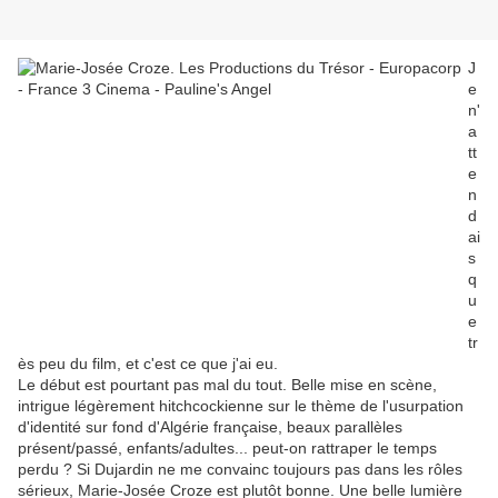
J
e
n'
a
tt
e
n
d
ai
s
q
u
e
tr
ès peu du film, et c'est ce que j'ai eu.
Le début est pourtant pas mal du tout. Belle mise en scène,
intrigue légèrement hitchcockienne sur le thème de l'usurpation
d'identité sur fond d'Algérie française, beaux parallèles
présent/passé, enfants/adultes... peut-on rattraper le temps
perdu ? Si Dujardin ne me convainc toujours pas dans les rôles
sérieux, Marie-Josée Croze est plutôt bonne. Une belle lumière