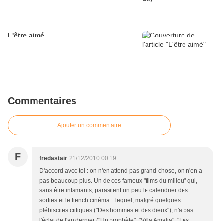
L'être aimé
Commentaires
Ajouter un commentaire
F
fredastair
21/12/2010 00:19
D'accord avec toi : on n'en attend pas grand-chose, on n'en a
pas beaucoup plus. Un de ces fameux "films du milieu" qui,
sans être infamants, parasitent un peu le calendrier des
sorties et le french cinéma... lequel, malgré quelques
plébiscites critiques ("Des hommes et des dieux"), n'a pas
l'éclat de l'an dernier ("Un prophète", "Villa Amalia", "Les