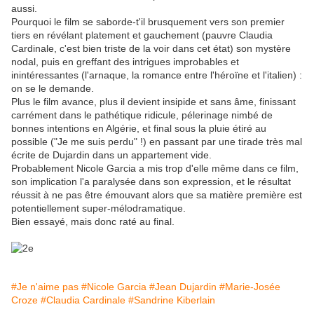
aussi.
Pourquoi le film se saborde-t'il brusquement vers son premier
tiers en révélant platement et gauchement (pauvre Claudia
Cardinale, c'est bien triste de la voir dans cet état) son mystère
nodal, puis en greffant des intrigues improbables et
inintéressantes (l'arnaque, la romance entre l'héroïne et l'italien) :
on se le demande.
Plus le film avance, plus il devient insipide et sans âme, finissant
carrément dans le pathétique ridicule, pélerinage nimbé de
bonnes intentions en Algérie, et final sous la pluie étiré au
possible ("Je me suis perdu" !) en passant par une tirade très mal
écrite de Dujardin dans un appartement vide.
Probablement Nicole Garcia a mis trop d'elle même dans ce film,
son implication l'a paralysée dans son expression, et le résultat
réussit à ne pas être émouvant alors que sa matière première est
potentiellement super-mélodramatique.
Bien essayé, mais donc raté au final.
#Je n'aime pas
#Nicole Garcia
#Jean Dujardin
#Marie-Josée
Croze
#Claudia Cardinale
#Sandrine Kiberlain