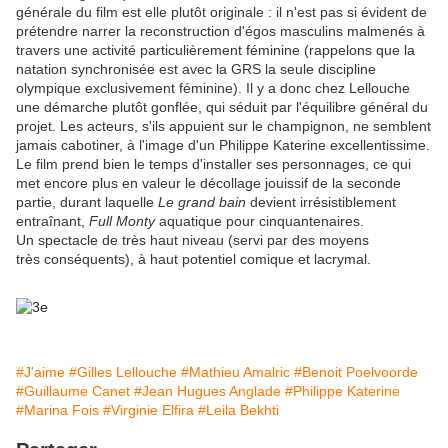
générale du film est elle plutôt originale : il n'est pas si évident de
prétendre narrer la reconstruction d'égos masculins malmenés à
travers une activité particulièrement féminine (rappelons que la
natation synchronisée est avec la GRS la seule discipline
olympique exclusivement féminine). Il y a donc chez Lellouche
une démarche plutôt gonflée, qui séduit par l'équilibre général du
projet. Les acteurs, s'ils appuient sur le champignon, ne semblent
jamais cabotiner, à l'image d'un Philippe Katerine excellentissime.
Le film prend bien le temps d'installer ses personnages, ce qui
met encore plus en valeur le décollage jouissif de la seconde
partie, durant laquelle
Le grand bain
devient irrésistiblement
entraînant,
Full Monty
aquatique pour cinquantenaires.
Un spectacle de très haut niveau (servi par des moyens
très conséquents), à haut potentiel comique et lacrymal.
#J'aime
#Gilles Lellouche
#Mathieu Amalric
#Benoit Poelvoorde
#Guillaume Canet
#Jean Hugues Anglade
#Philippe Katerine
#Marina Fois
#Virginie Elfira
#Leila Bekhti