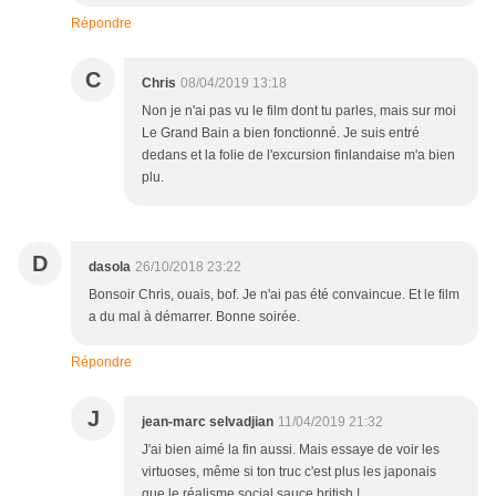
Répondre
C
Chris
08/04/2019 13:18
Non je n'ai pas vu le film dont tu parles, mais sur moi
Le Grand Bain a bien fonctionné. Je suis entré
dedans et la folie de l'excursion finlandaise m'a bien
plu.
D
dasola
26/10/2018 23:22
Bonsoir Chris, ouais, bof. Je n'ai pas été convaincue. Et le film
a du mal à démarrer. Bonne soirée.
Répondre
J
jean-marc selvadjian
11/04/2019 21:32
J'ai bien aimé la fin aussi. Mais essaye de voir les
virtuoses, même si ton truc c'est plus les japonais
que le réalisme social sauce british !