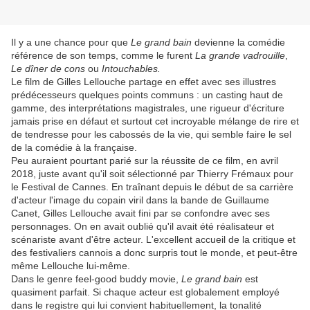
Il y a une chance pour que
Le grand bain
devienne la comédie
référence de son temps, comme le furent
La grande vadrouille
,
Le dîner de cons
ou
Intouchables.
Le film de Gilles Lellouche partage en effet avec ses illustres
prédécesseurs quelques points communs : un casting haut de
gamme, des interprétations magistrales, une rigueur d'écriture
jamais prise en défaut et surtout cet incroyable mélange de rire et
de tendresse pour les cabossés de la vie, qui semble faire le sel
de la comédie à la française.
Peu auraient pourtant parié sur la réussite de ce film, en avril
2018, juste avant qu'il soit sélectionné par Thierry Frémaux pour
le Festival de Cannes. En traînant depuis le début de sa carrière
d'acteur l'image du copain viril dans la bande de Guillaume
Canet, Gilles Lellouche avait fini par se confondre avec ses
personnages. On en avait oublié qu'il avait été réalisateur et
scénariste avant d'être acteur. L'excellent accueil de la critique et
des festivaliers cannois a donc surpris tout le monde, et peut-être
même Lellouche lui-même.
Dans le genre feel-good buddy movie,
Le grand bain
est
quasiment parfait. Si chaque acteur est globalement employé
dans le registre qui lui convient habituellement, la tonalité