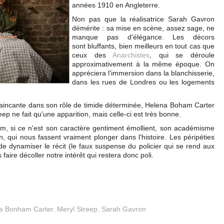
années 1910 en Angleterre.
Non pas que la réalisatrice Sarah Gavron
démérite : sa mise en scène, assez sage, ne
manque pas d'élégance. Les décors
sont bluffants, bien meilleurs en tout cas que
ceux des
Anarchistes
, qui se déroule
approximativement à la même époque. On
appréciera l'immersion dans la blanchisserie,
dans les rues de Londres ou les logements
vaincante dans son rôle de timide déterminée, Helena Boham Carter
ep ne fait qu'une apparition, mais celle-ci est très bonne.
lm, si ce n'est son caractère gentiment émollient, son académisme
n, qui nous fassent vraiment plonger dans l'histoire. Les péripéties
e dynamiser le récit (le faux suspense du policier qui se rend aux
aire décoller notre intérêt qui restera donc poli.
a Bonham Carter
,
Meryl Streep
,
Sarah Gavron