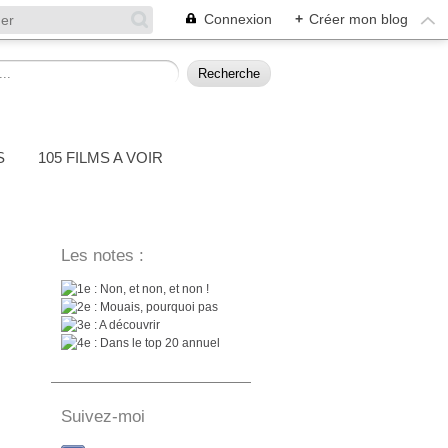
Connexion
+
Créer mon blog
S
105 FILMS A VOIR
Les notes :
: Non, et non, et non !
: Mouais, pourquoi pas
: A découvrir
: Dans le top 20 annuel
Suivez-moi