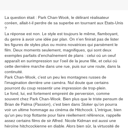
La question était : Park Chan-Wook, le délirant réalisateur
coréen, allait-t-il perdre de sa superbe en tournant aux Etats-Unis
?
La réponse est non. Le style est toujours le même, flamboyant,
du genre à avoir une idée par plan. On n'en finirait pas de lister
les figures de styles plus ou moins novatrices qui parsèment le
film. Deux moments seulement, magnifiques, qui sont deux
exemples parfaits d'enchaînement de plans : celui où un oeuf
apparaît en surimpression sur l'oeil de la jeune fille, et celui où
cette dernière marche dans une rue, puis sur une route, dans la
continuité.
Park Chan-Wook, c'est un peu les montagnes russes de
l'imagination derrière une caméra. Nul doute que certains
pourront du coup ressentir une impression de trop-plein.
Le fond, lui, est fortement empreint de perversion, comme
souvent chez Park Chan-Wook. Bien plus que le triste pensum de
Brian de Palma (
Passion
), c'est bien dans
Stoker
qu'on pourra
voir un ultime hommage au cinéma de Hitchcock. L'intrigue, bien
qu'un peu trop flottante pour faire réellement référence, rappelle
assez certains films de sir Alfred. Nicole Kidman est aussi une
héroïne hitchcockienne en diable. Alors bien sûr, la virtuosité de