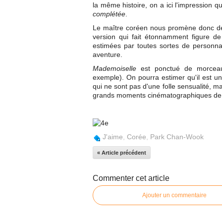
la même histoire, on a ici l'impression 
complétée
.
Le maître coréen nous promène donc de
version qui fait étonnamment figure de 
estimées par toutes sortes de personna
aventure.
Mademoiselle
est ponctué de morceaux
exemple). On pourra estimer qu'il est un
qui ne sont pas d'une folle sensualité, mai
grands moments cinématographiques de 
J'aime
,
Corée
,
Park Chan-Wook
« Article précédent
Commenter cet article
Ajouter un commentaire