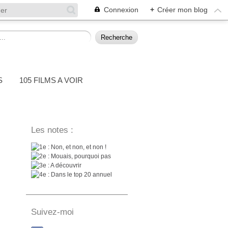
Connexion
+
Créer mon blog
S
105 FILMS A VOIR
Les notes :
: Non, et non, et non !
: Mouais, pourquoi pas
: A découvrir
: Dans le top 20 annuel
Suivez-moi