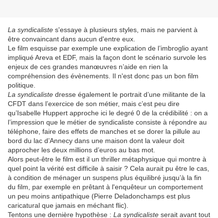
La syndicaliste
s'essaye à plusieurs styles, mais ne parvient à
être convaincant dans aucun d'entre eux.
Le film esquisse par exemple une explication de l’imbroglio ayant
impliqué Areva et EDF, mais la façon dont le scénario survole les
enjeux de ces grandes manœuvres n’aide en rien la
compréhension des évènements. Il n'est donc pas un bon film
politique.
La syndicaliste
dresse également le portrait d’une militante de la
CFDT dans l’exercice de son métier, mais c’est peu dire
qu’Isabelle Huppert approche ici le degré 0 de la crédibilité : on a
l’impression que le métier de syndicaliste consiste à répondre au
téléphone, faire des effets de manches et se dorer la pillule au
bord du lac d’Annecy dans une maison dont la valeur doit
approcher les deux millions d’euros au bas mot.
Alors peut-être le film est il un thriller métaphysique qui montre à
quel point la vérité est difficile à saisir ? Cela aurait pu être le cas,
à condition de ménager un suspens plus équilibré jusqu’à la fin
du film, par exemple en prêtant à l'enquêteur un comportement
un peu moins antipathique (Pierre Deladonchamps est plus
caricatural que jamais en méchant flic).
Tentons une dernière hypothèse :
La syndicaliste
serait avant tout