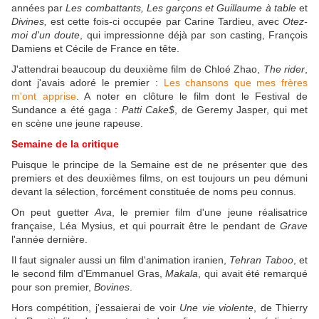
années par
Les combattants,
Les garçons et Guillaume à table
et
Divines,
est cette fois-ci occupée par Carine Tardieu, avec
Otez-
moi d'un doute
, qui impressionne déjà par son casting, François
Damiens et Cécile de France en tête.
J'attendrai beaucoup du deuxième film de Chloé Zhao,
The rider
,
dont j'avais adoré le premier :
Les chansons que mes frères
m'ont apprise
. A noter en clôture le film dont le Festival de
Sundance a été gaga :
Patti Cake$
, de Geremy Jasper, qui met
en scène une jeune rapeuse.
Semaine de la critique
Puisque le principe de la Semaine est de ne présenter que des
premiers et des deuxièmes films, on est toujours un peu démuni
devant la sélection, forcément constituée de noms peu connus.
On peut guetter
Ava
, le premier film d'une jeune réalisatrice
française, Léa Mysius, et qui pourrait être le pendant de
Grave
l'année dernière.
Il faut signaler aussi un film d'animation iranien,
Tehran Taboo
, et
le second film d'Emmanuel Gras,
Makala
, qui avait été remarqué
pour son premier,
Bovines
.
Hors compétition, j'essaierai de voir
Une vie violente
, de Thierry