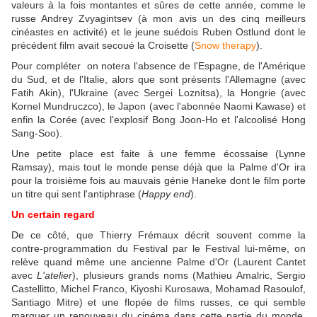
valeurs à la fois montantes et sûres de cette année, comme le
russe Andrey Zvyagintsev (à mon avis un des cinq meilleurs
cinéastes en activité) et le jeune suédois Ruben Ostlund dont le
précédent film avait secoué la Croisette (
Snow therapy
).
Pour compléter on notera l'absence de l'Espagne, de l'Amérique
du Sud, et de l'Italie, alors que sont présents l'Allemagne (avec
Fatih Akin), l'Ukraine (avec Sergei Loznitsa), la Hongrie (avec
Kornel Mundruczco), le Japon (avec l'abonnée Naomi Kawase) et
enfin la Corée (avec l'explosif Bong Joon-Ho et l'alcoolisé Hong
Sang-Soo).
Une petite place est faite à une femme écossaise (Lynne
Ramsay), mais tout le monde pense déjà que la Palme d'Or ira
pour la troisième fois au mauvais génie Haneke dont le film porte
un titre qui sent l'antiphrase (
Happy end
).
Un certain regard
De ce côté, que Thierry Frémaux décrit souvent comme la
contre-programmation du Festival par le Festival lui-même, on
relève quand même une ancienne Palme d'Or (Laurent Cantet
avec
L'atelier
), plusieurs grands noms (Mathieu Amalric, Sergio
Castellitto, Michel Franco, Kiyoshi Kurosawa, Mohamad Rasoulof,
Santiago Mitre) et une flopée de films russes, ce qui semble
marquer un renouveau du cinéma dans cette partie du monde.