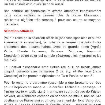
Un film chinois d'un quasi inconnu aussi.
Bon nombre de connaisseurs avertis attendent impatiemment
dans cette section le premier film de Karim Moussaoui,
réalisateur algérien très remarqué pour ces courts et moyens-
métrages.
Sélection officielle
Pour le reste de la sélection officielle (séances spéciales et autres
évènements incasables), je note cette année une très fortes
présences des documentaires, avec de grands noms (Agnès
Varda, Claude Lanzman, Vanessa Redgrave, Raymond
Depardon) et un sujet qui semble récurrent : les migrants et les
réfugiés.
Le Festival s'encanaille côté Séries (ce qu'il ne faisait jamais
jusqu'à présent) avec la saison 2 de
Top of the lake
(Jane
Campion) et les premiers épisodes de Twin Peaks, saison 3.
Pour le reste, le programme ressemble à une brocante de rêve
pour cinéphiles en manque : le dernier Téchiné au passage, un
film en réalité virtuelle signé Inarritu, un court-métrage de Kristen
Stewart, deux thrillers coréens en séances de minuit, une oeuvre
posthume de Kiarostami et un divertissement de Hong Sang-Soo,
tourné à Cannes pendant le Festival avec ... Isabelle Huppert