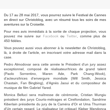
Du 17 au 28 mai 2017, vous pourrez suivre le Festival de Cannes
en direct sur Christoblog, avec un résumé tous les soirs de mes
aventures sur la Croisette.
Pour mes avis immédiats à la sortie de chaque projection, vous
pouvez me suivre sur
Facebook
ou
Twitter
, comme plus de
450 fidèles.
Vous pouvez aussi vous abonner à la newsletter de Christoblog,
là, à droite de l'article, en inscrivant votre adresse mail dans la
case.
Pedro Almodovar sera cette année le Président d'un jury assez
exceptionnel, composé de réalisateur/trices de grand talent
(Paolo Sorrentino, Maren Ade, Park Chang-Wook),
d'acteurs/trices d'envergure mondiale (Will Smith, Jessica
Chastain, Fan Bingbing), d'Agnès Jaoui et du compositeur de
musique de film Gabriel Yared.
Monica Belluci sera maîtresse de cérémonie, Cristian Mungiu
président des jurys Courts-métrages et Cinéfondation, Sandrine
Kiberlain présidente du jury de la Caméra d'Or et Uma Thurman
d'Un certain regard. Le réalisateur (et critique) Kleber Mendonça