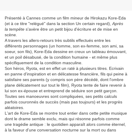
Présenté à Cannes comme un film mineur de Hirokazu Kore-Eda
(et à ce titre "relégué" dans la section Un certain regard),
Après
la tempête
s'avère être un petit bijou d'écriture et de mise en
scène.
A travers les allers-retours très subtils effectués entre les
différents personnages (un homme, son ex-femme, son ami, sa
soeur, son fils), Kore-Eda dessine en creux un tableau émouvant,
et un poil désabusé, de la condition humaine - et même plus
spécifiquement de la condition masculine.
Son héros, Ryota, est en effet un raté à plusieurs titres. Ecrivain
en panne d'inspiration et en délicatesse financière, fils qui peine à
satisfaire ses parents (y compris son père décédé, dont l'ombre
plane délicatement sur tout le film), Ryota tente de faire revenir à
lui son ex-épouse et entreprend de séduire son petit garçon.
Toutes ses manoeuvres sont compliquées, ses petits calculs
parfois couronnés de succès (mais pas toujours) et les progrès
aléatoires.
L'art de Kore-Eda se montre tout entier dans cette petite musique
dont le drame semble exclu, mais qui résonne parfois comme
une tragédie antique : le quotidien apparaît alors comme éternel,
à la faveur d'une conversation nocturne sur la mort ou dans