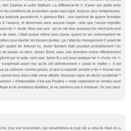
s, Van Damme et autre Statham. La différence<br /> d’avec ses petits amis
s les conditions de production quasi sans égal, toujours plus vertigineuses,
 sur pellicule garantie<br /> glamour filtré ; une machine de guerre formatée
ts à l’avance, et désormais sans aucune magie, celle que j’avoue regretter
 sans<br /> doute. Mais pas que : qu’on me dise pourquoi les méchants sont
 de main, c’était quand même plus classe quand on les entrevoyaient de
odiles pour éjecter les loosers (putain, ça c’était du management !) avant de
gin spatial de fortune! Ici, Javier Bardem était pourtant probablement l’un
n ait jamais vu dans James Bond, avec une première scène effectivement
 gâché par la suite, sans que Javier B y soit pour quelque<br /> chose.<br />
’exprimait avant moi qu’ils ont définitivement « cassé le mythe ». Il est
que ça cartonne comme jamais, et que la majorité semble y<br /> trouver son
B seront donc dans cette veine affadie. Nouveau signe de déclin occidental ?
e version « d’Impossible n’est pas Poutine » reste cependant un rendez-vous
fique et de privations répétées, je ne parviens pas à manquer. Un jour peut-
toi, j'irai voir le prochain, qui ressemblera à coup sûr à celui-là. Mais on a