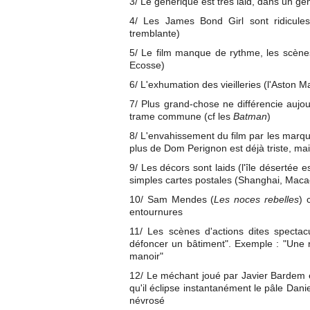
3/ Le générique est très laid, dans un ge
4/ Les James Bond Girl sont ridicule
tremblante)
5/ Le film manque de rythme, les scènes 
Ecosse)
6/ L'exhumation des vieilleries (l'Aston M
7/ Plus grand-chose ne différencie aujou
trame commune (cf les
Batman
)
8/ L'envahissement du film par les marqu
plus de Dom Perignon est déjà triste, mai
9/ Les décors sont laids (l'île désertée e
simples cartes postales (Shanghai, Maca
10/ Sam Mendes (
Les noces rebelles
) 
entournures
11/ Les scènes d'actions dites specta
défoncer un bâtiment". Exemple : "Une 
manoir"
12/ Le méchant joué par Javier Bardem es
qu'il éclipse instantanément le pâle Dan
névrosé