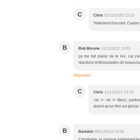
C
Chris
02/12/2020 13:13
Tellement d'accord. Casino 
B
Bob Morane
11/11/2012 19:01
ça me fait plaisir de te lire, car j
réactions enthousiastes de beaucou
Répondre
C
Chris
11/11/2012 23:15
<br /> <br /> Merci, parfoi
disent qu'un film est génial.
B
Bannish
09/11/2012 22:00
Christophe, je partage totalement te