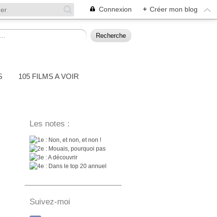
Connexion
+
Créer mon blog
S
105 FILMS A VOIR
Les notes :
: Non, et non, et non !
: Mouais, pourquoi pas
: A découvrir
: Dans le top 20 annuel
Suivez-moi