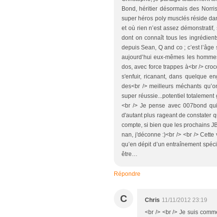
Bond, héritier désormais des Norri
super héros poly musclés réside dan
et où rien n’est assez démonstratif,
dont on connaît tous les ingrédien
depuis Sean, Q and co ; c’est l’âge
aujourd’hui eux-mêmes les hommes
dos, avec force trappes à<br /> croc
s'enfuir, ricanant, dans quelque en
des<br /> meilleurs méchants qu’o
super réussie...potentiel totalement
<br /> Je pense avec 007bond qui s
d'autant plus rageant de constater 
compte, si bien que les prochains J
nan, j'déconne :)<br /> <br /> Cett
qu’en dépit d’un entraînement spéci
être…
Répondre
C
Chris
11/11/2012 23:19
<br /> <br /> Je suis comme 