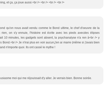
ng, et ça, ça joue aussi.<br /> <br /> <br /> <br />
 Bond qu'on nous avait vendu comme le Bond ultime, le chef d'oeuvre de la
 rien, on s'y ennuie, l'histoire est écrite avec les pieds avecdes élipses
ait 10 minutes, les gadgets sont absent, la psychanalyse n'a ren à<br /> y
s Bond.<br /> Je n'irai plus en voir aucun,j'en ai marre (même si j'avais bien
nd n'importe quoi. Ils ont cassé le mythe !
usiasme moi qui me réjouissait d'y aller. Je verrais bien. Bonne soirée.