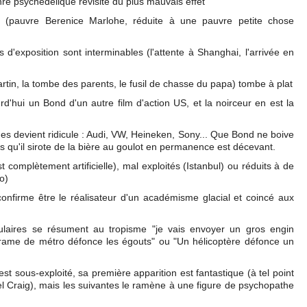
nre psychédélique revisité du plus mauvais effet
s (pauvre Berenice Marlohe, réduite à une pauvre petite chose
d'exposition sont interminables (l'attente à Shanghai, l'arrivée en
artin, la tombe des parents, le fusil de chasse du papa) tombe à plat
rd'hui un Bond d'un autre film d'action US, et la noirceur en est la
es devient ridicule : Audi, VW, Heineken, Sony... Que Bond ne boive
s qu'il sirote de la bière au goulot en permanence est décevant.
st complètement artificielle), mal exploités (Istanbul) ou réduits à de
o)
confirme être le réalisateur d'un académisme glacial et coincé aux
culaires se résument au tropisme "je vais envoyer un gros engin
rame de métro défonce les égouts" ou "Un hélicoptère défonce un
t sous-exploité, sa première apparition est fantastique (à tel point
iel Craig), mais les suivantes le ramène à une figure de psychopathe