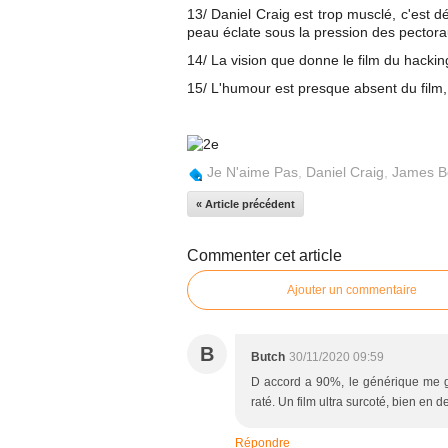
13/ Daniel Craig est trop musclé, c'est d
peau éclate sous la pression des pectora
14/ La vision que donne le film du hacking
15/ L'humour est presque absent du film, 
Je N'aime Pas
,
Daniel Craig
,
James B
« Article précédent
Commenter cet article
Ajouter un commentaire
B
Butch
30/11/2020 09:59
D accord a 90%, le générique me ge
raté. Un film ultra surcoté, bien e
Répondre