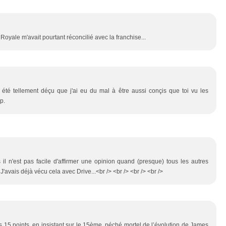
Royale m'avait pourtant réconcilié avec la franchise...
'ai été tellement déçu que j'ai eu du mal à être aussi conçis que toi vu les
p.
s il n'est pas facile d'affirmer une opinion quand (presque) tous les autres
 J'avais déjà vécu cela avec Drive...<br /> <br /> <br /> <br />
s 15 points, en insistant sur le 15ème, péché mortel de l’évolution de James