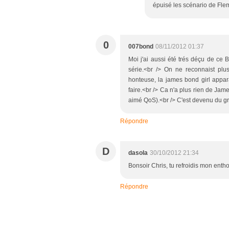
épuisé les scénario de Flemi
0
007bond
08/11/2012 01:37
Moi j'ai aussi été trés déçu de ce
série.<br /> On ne reconnaist plus
honteuse, la james bond girl appar
faire.<br /> Ca n'a plus rien de Jame
aimé QoS).<br /> C'est devenu du gra
Répondre
D
dasola
30/10/2012 21:34
Bonsoir Chris, tu refroidis mon entho
Répondre