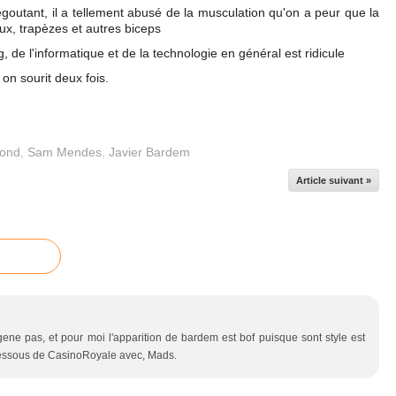
égoutant, il a tellement abusé de la musculation qu'on a peur que la
ux, trapèzes et autres biceps
, de l'informatique et de la technologie en général est ridicule
on sourit deux fois.
ond
,
Sam Mendes
,
Javier Bardem
Article suivant »
ne pas, et pour moi l'apparition de bardem est bof puisque sont style est
n dessous de CasinoRoyale avec, Mads.