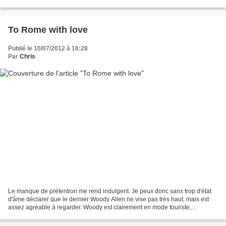
On est véritablement...
To Rome with love
Publié le 10/07/2012 à 16:28
Par
Chris
Le manque de prétention me rend indulgent. Je peux donc sans trop d'état
d'âme déclarer que le dernier Woody Allen ne vise pas très haut, mais est
assez agréable à regarder. Woody est clairement en mode touriste,
multipliant les vues de la Ville Eternelle,...