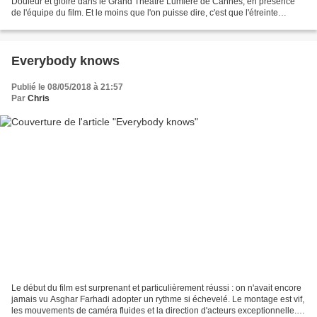
Douleur et gloire dans le Grand Théâtre Lumière de Cannes, en présence
de l'équipe du film. Et le moins que l'on puisse dire, c'est que l'étreinte
qu'échangèrent il y a quelques...
Everybody knows
Publié le 08/05/2018 à 21:57
Par
Chris
Le début du film est surprenant et particulièrement réussi : on n'avait encore
jamais vu Asghar Farhadi adopter un rythme si échevelé. Le montage est vif,
les mouvements de caméra fluides et la direction d'acteurs exceptionnelle.