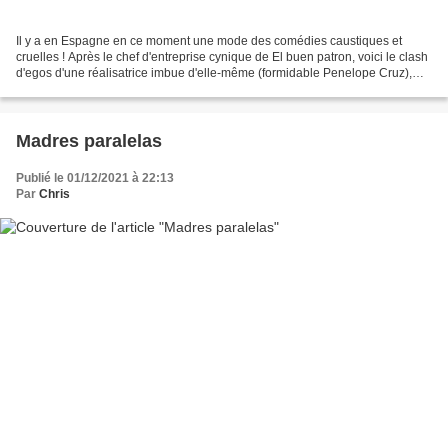
Il y a en Espagne en ce moment une mode des comédies caustiques et
cruelles ! Après le chef d'entreprise cynique de El buen patron, voici le clash
d'egos d'une réalisatrice imbue d'elle-même (formidable Penelope Cruz),
d'un acteur de type hollywoodien...
Madres paralelas
Publié le 01/12/2021 à 22:13
Par
Chris