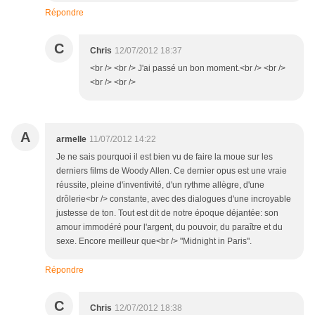
Répondre
C
Chris
12/07/2012 18:37
<br /> <br /> J'ai passé un bon moment.<br /> <br />
<br /> <br />
A
armelle
11/07/2012 14:22
Je ne sais pourquoi il est bien vu de faire la moue sur les
derniers films de Woody Allen. Ce dernier opus est une vraie
réussite, pleine d'inventivité, d'un rythme allègre, d'une
drôlerie<br /> constante, avec des dialogues d'une incroyable
justesse de ton. Tout est dit de notre époque déjantée: son
amour immodéré pour l'argent, du pouvoir, du paraître et du
sexe. Encore meilleur que<br /> "Midnight in Paris".
Répondre
C
Chris
12/07/2012 18:38