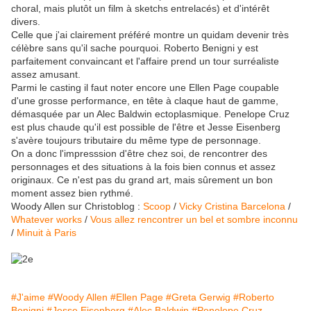
choral, mais plutôt un film à sketchs entrelacés) et d'intérêt
divers.
Celle que j'ai clairement préféré montre un quidam devenir très
célèbre sans qu'il sache pourquoi. Roberto Benigni y est
parfaitement convaincant et l'affaire prend un tour surréaliste
assez amusant.
Parmi le casting il faut noter encore une Ellen Page coupable
d'une grosse performance, en tête à claque haut de gamme,
démasquée par un Alec Baldwin ectoplasmique. Penelope Cruz
est plus chaude qu'il est possible de l'être et Jesse Eisenberg
s'avère toujours tributaire du même type de personnage.
On a donc l'impresssion d'être chez soi, de rencontrer des
personnages et des situations à la fois bien connus et assez
originaux. Ce n'est pas du grand art, mais sûrement un bon
moment assez bien rythmé.
Woody Allen sur Christoblog :
Scoop
/
Vicky Cristina Barcelona
/
Whatever works
/
Vous allez rencontrer un bel et sombre inconnu
/
Minuit à Paris
#J'aime
#Woody Allen
#Ellen Page
#Greta Gerwig
#Roberto
Benigni
#Jesse Eisenberg
#Alec Baldwin
#Penelope Cruz