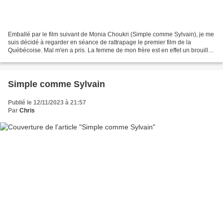
Emballé par le film suivant de Monia Choukri (Simple comme Sylvain), je me
suis décidé à regarder en séance de rattrapage le premier film de la
Québécoise. Mal m'en a pris. La femme de mon frère est en effet un brouillon
indigeste et mal maîtrisé dans...
Simple comme Sylvain
Publié le 12/11/2023 à 21:57
Par
Chris