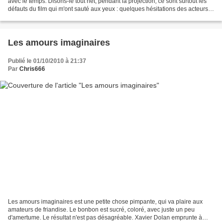
avec le temps. Disons-le tout net, pendant la projection, ce sont surtout les
défauts du film qui m'ont sauté aux yeux : quelques hésitations des acteurs,
des scènes qui s'étirent...
Les amours imaginaires
Publié le 01/10/2010 à 21:37
Par
Chris666
Les amours imaginaires est une petite chose pimpante, qui va plaire aux
amateurs de friandise. Le bonbon est sucré, coloré, avec juste un peu
d'amertume. Le résultat n'est pas désagréable. Xavier Dolan emprunte à