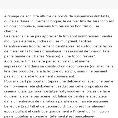
A l'image de son titre affublé de points de suspension dubitatifs,
ou de sa durée inutilement longue, le dernier film de Tarantino est
un objet complexe, mauvais film réussi ou bon film qui se
cherche.
Les raisons de ne pas apprécier le film sont nombreuses : ventre
mou qui s'éternise, clichés qui se multiplient, facilités
tarantiniennes trop facilement identifiables, et surtout cette façon
de mêler un fait divers dramatique (l'assassinat de Sharon Tate
par la bande de Charles Manson) à une fiction "rêvée".
Alors oui, le film sait être par éclat brillant, et même
impressionnant dans sa construction décomplexée (on imagine la
tête des producteurs à la lecture du script), mais il ne parvient
pas au final à être totalement convaincant.
Pour ma part j'ai pourtant (après une délibération avec une partie
de moi-même) été globalement séduit par cette proposition de
cinéma totale qui mixe nostalgie hollywoodienne, plaisir de faire
du cinéma scène par scène, jubilation de perdre le spectateur
dans un entrelacs de narrations parallèles et naïveté assumée.
Le jeu de Brad Pitt et de Leonardo di Caprio est littéralement
époustouflant et contribue grandement à l'intérêt du film, qu'on
peine toutefois à conseiller tellement il est bancalement