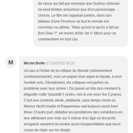
de rance qui fait par exemple que l'actrice chinoise
ne peut tomber amoureux que d'un personnage ...
chinois. Le film me rappelait parfois, dans son
tableau d'une Province où tout le monde est
corrompu ou débile, "Mais qu'est ce qu'on a fait au
Bon Dieu ?", en moins drôle.<br /> Merci pour ce
commentaire en tout cas.
M
Michel Bellin
17/10/2015 08:26
Un peu à l'instar de la critique du Monde (odieusement
condescendante), voici un papier bien aigre et injuste, à mon
humble avis. Décidément, les critiques ont parfois un
problème avec leur ulcère ! J'ai passé un très bon moment à
déguster cette "piquette"( certes, rien à voir avec feu Cyrano).
C'est une comédie alerte, pétillante, sans temps morts où
Marina Vacht irradie et Rappeneau sait toujours aussi bien
filmer. D'autre part, détailler les prestations des comédiens en
leur attribuant une note sur 5 relève d'un âge où les profs
arrogants savaient se rendre aussi insupportables que leurs
coups de règle sur les doigts.