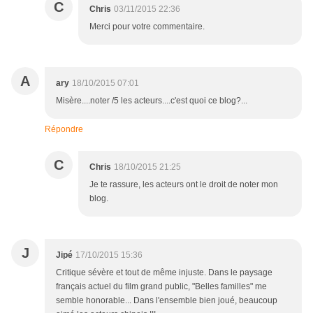
C
Chris
03/11/2015 22:36
Merci pour votre commentaire.
A
ary
18/10/2015 07:01
Misère....noter /5 les acteurs....c'est quoi ce blog?...
Répondre
C
Chris
18/10/2015 21:25
Je te rassure, les acteurs ont le droit de noter mon
blog.
J
Jipé
17/10/2015 15:36
Critique sévère et tout de même injuste. Dans le paysage
français actuel du film grand public, "Belles familles" me
semble honorable... Dans l'ensemble bien joué, beaucoup