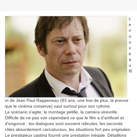
L
e
n
o
u
v
e
a
u
fil
m de Jean Paul Rappeneau (83 ans, une fois de plus, la preuve
que le cinéma conserve) vaut surtout pour son rythme.
Le scénario s'agite, le montage pétille, la caméra virevolte.
Difficile de ne pas voir cependant ce que le film a d'artificiel et
d'engoncé : les dialogues sont souvent ridicules, les seconds
rôles absurdement caricaturaux, les situations fort peu originales.
Le prestigieux casting fournit une prestation inégale. Détaillons