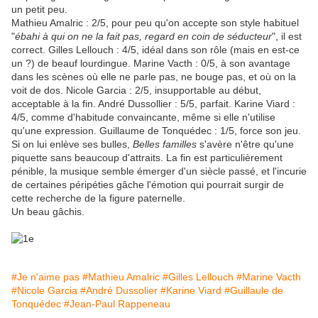
un petit peu.
Mathieu Amalric : 2/5, pour peu qu'on accepte son style habituel
"
ébahi à qui on ne la fait pas, regard en coin de séducteur
", il est
correct.
Gilles Lellouch : 4/5, idéal dans son rôle (mais en est-ce
un ?) de beauf lourdingue. Marine Vacth : 0/5, à son avantage
dans les scènes où elle ne parle pas, ne bouge pas, et où on la
voit de dos. Nicole Garcia : 2/5, insupportable au début,
acceptable à la fin. André Dussollier : 5/5, parfait. Karine Viard :
4/5, comme d'habitude convaincante, même si elle n'utilise
qu'une expression. Guillaume de Tonquédec : 1/5, force son jeu.
Si on lui enlève ses bulles,
Belles familles
s'avère n'être qu'une
piquette sans beaucoup d'attraits. La fin est particulièrement
pénible, la musique semble émerger d'un siècle passé, et l'incurie
de certaines péripéties gâche l'émotion qui pourrait surgir de
cette recherche de la figure paternelle.
Un beau gâchis.
#Je n'aime pas
#Mathieu Amalric
#Gilles Lellouch
#Marine Vacth
#Nicole Garcia
#André Dussolier
#Karine Viard
#Guillaule de
Tonquédec
#Jean-Paul Rappeneau