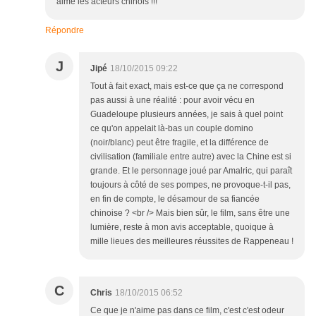
aimé les acteurs chinois !!!
Répondre
J
Jipé
18/10/2015 09:22
Tout à fait exact, mais est-ce que ça ne correspond
pas aussi à une réalité : pour avoir vécu en
Guadeloupe plusieurs années, je sais à quel point
ce qu'on appelait là-bas un couple domino
(noir/blanc) peut être fragile, et la différence de
civilisation (familiale entre autre) avec la Chine est si
grande. Et le personnage joué par Amalric, qui paraît
toujours à côté de ses pompes, ne provoque-t-il pas,
en fin de compte, le désamour de sa fiancée
chinoise ? <br /> Mais bien sûr, le film, sans être une
lumière, reste à mon avis acceptable, quoique à
mille lieues des meilleures réussites de Rappeneau !
C
Chris
18/10/2015 06:52
Ce que je n'aime pas dans ce film, c'est c'est odeur