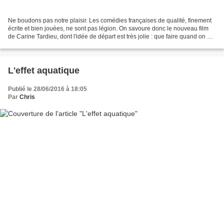
Ne boudons pas notre plaisir. Les comédies françaises de qualité, finement
écrite et bien jouées, ne sont pas légion. On savoure donc le nouveau film
de Carine Tardieu, dont l'idée de départ est très jolie : que faire quand on est
d'âge mûr, en passe...
L'effet aquatique
Publié le 28/06/2016 à 18:05
Par
Chris