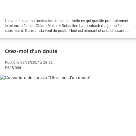
Un vent frais dans l'animation française : voilà ce qui qualifie probablement
le mieux le film de Chiara Malta et Sébastien Laudenbach (La jeune fille
sans main). Dans Linda veut du poulet ! tout est pimpant et rafraîchissant : la
technique d'animation...
Otez-moi d'un doute
Publié le 06/09/2017 à 18:31
Par
Chris