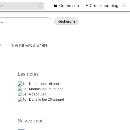
Connexion
+
Créer mon blog
S
105 FILMS A VOIR
Les notes :
: Non, et non, et non !
: Mouais, pourquoi pas
: A découvrir
: Dans le top 20 annuel
Suivez-moi