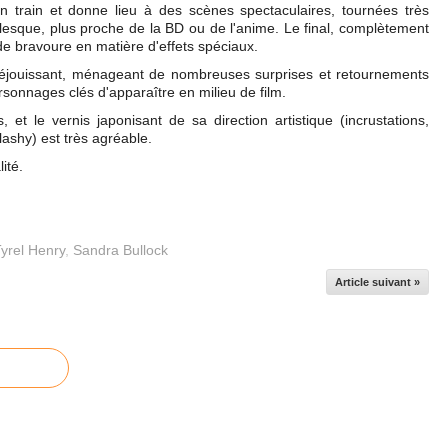
n train et donne lieu à des scènes spectaculaires, tournées très
esque, plus proche de la BD ou de l'anime. Le final, complètement
de bravoure en matière d'effets spéciaux.
 réjouissant, ménageant de nombreuses surprises et retournements
ersonnages clés d'apparaître en milieu de film.
, et le vernis japonisant de sa direction artistique (incrustations,
lashy) est très agréable.
alité.
Tyrel Henry
,
Sandra Bullock
Article suivant »