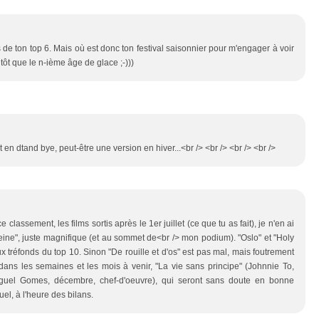
s de ton top 6. Mais où est donc ton festival saisonnier pour m'engager à voir
ôt que le n-ième âge de glace ;-)))
t en dtand bye, peut-être une version en hiver...<br /> <br /> <br /> <br />
lassement, les films sortis après le 1er juillet (ce que tu as fait), je n'en ai
 reine", juste magnifique (et au sommet de<br /> mon podium). "Oslo" et "Holy
ux tréfonds du top 10. Sinon "De rouille et d'os" est pas mal, mais foutrement
r dans les semaines et les mois à venir, "La vie sans principe" (Johnnie To,
Miguel Gomes, décembre, chef-d'oeuvre), qui seront sans doute en bonne
l, à l'heure des bilans.