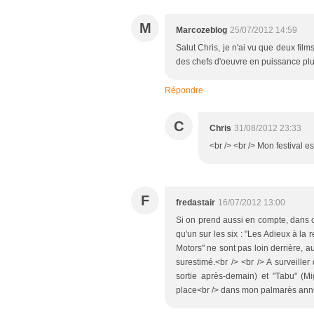
M
Marcozeblog
25/07/2012 14:59
Salut Chris, je n'ai vu que deux film
des chefs d'oeuvre en puissance plut
Répondre
C
Chris
31/08/2012 23:33
<br /> <br /> Mon festival es
F
fredastair
16/07/2012 13:00
Si on prend aussi en compte, dans ce c
qu'un sur les six : "Les Adieux à la
Motors" ne sont pas loin derrière, a
surestimé.<br /> <br /> A surveille
sortie après-demain) et "Tabu" (
place<br /> dans mon palmarès annue