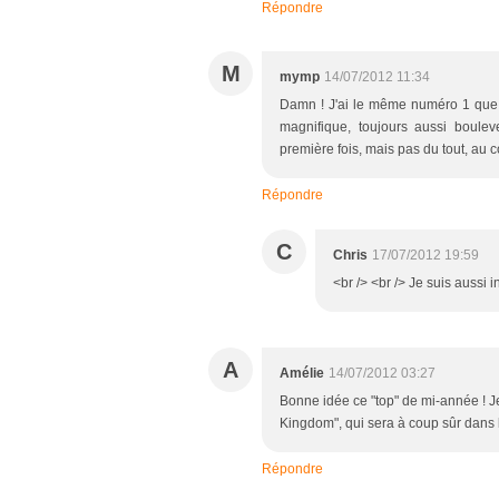
Répondre
M
mymp
14/07/2012 11:34
Damn ! J'ai le même numéro 1 que toi,
magnifique, toujours aussi boulev
première fois, mais pas du tout, au c
Répondre
C
Chris
17/07/2012 19:59
<br /> <br /> Je suis aussi in
A
Amélie
14/07/2012 03:27
Bonne idée ce "top" de mi-année ! Je
Kingdom", qui sera à coup sûr dans l
Répondre