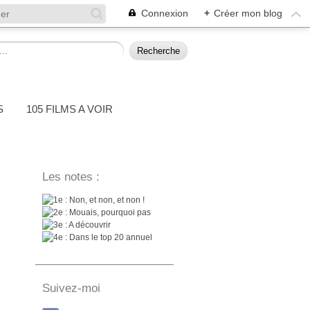
Connexion
+
Créer mon blog
S
105 FILMS A VOIR
Les notes :
: Non, et non, et non !
: Mouais, pourquoi pas
: A découvrir
: Dans le top 20 annuel
Suivez-moi