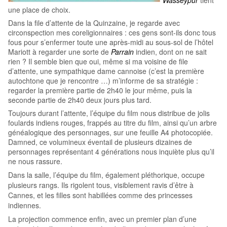
Wasseypur
tient
une place de choix.
Dans la file d’attente de la Quinzaine, je regarde avec
circonspection mes coreligionnaires : ces gens sont-ils donc tous
fous pour s’enfermer toute une après-midi au sous-sol de l’hôtel
Mariott à regarder une sorte de
Parrain
indien, dont on ne sait
rien ? Il semble bien que oui, même si ma voisine de file
d’attente, une sympathique dame cannoise (c’est la première
autochtone que je rencontre …) m’informe de sa stratégie :
regarder la première partie de 2h40 le jour même, puis la
seconde partie de 2h40 deux jours plus tard.
Toujours durant l’attente, l’équipe du film nous distribue de jolis
foulards indiens rouges, frappés au titre du film, ainsi qu’un arbre
généalogique des personnages, sur une feuille A4 photocopiée.
Damned, ce volumineux éventail de plusieurs dizaines de
personnages représentant 4 générations nous inquiète plus qu’il
ne nous rassure.
Dans la salle, l’équipe du film, également pléthorique, occupe
plusieurs rangs. Ils rigolent tous, visiblement ravis d’être à
Cannes, et les filles sont habillées comme des princesses
indiennes.
La projection commence enfin, avec un premier plan d’une