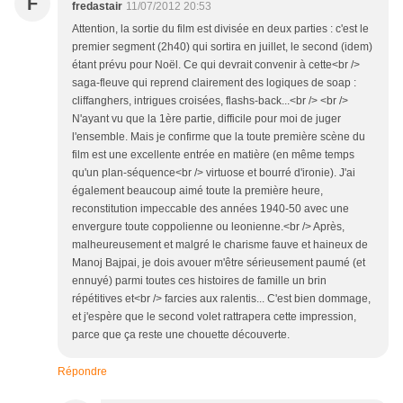
F
fredastair
11/07/2012 20:53
Attention, la sortie du film est divisée en deux parties : c'est le
premier segment (2h40) qui sortira en juillet, le second (idem)
étant prévu pour Noël. Ce qui devrait convenir à cette<br />
saga-fleuve qui reprend clairement des logiques de soap :
cliffanghers, intrigues croisées, flashs-back...<br /> <br />
N'ayant vu que la 1ère partie, difficile pour moi de juger
l'ensemble. Mais je confirme que la toute première scène du
film est une excellente entrée en matière (en même temps
qu'un plan-séquence<br /> virtuose et bourré d'ironie). J'ai
également beaucoup aimé toute la première heure,
reconstitution impeccable des années 1940-50 avec une
envergure toute coppolienne ou leonienne.<br /> Après,
malheureusement et malgré le charisme fauve et haineux de
Manoj Bajpai, je dois avouer m'être sérieusement paumé (et
ennuyé) parmi toutes ces histoires de famille un brin
répétitives et<br /> farcies aux ralentis... C'est bien dommage,
et j'espère que le second volet rattrapera cette impression,
parce que ça reste une chouette découverte.
Répondre