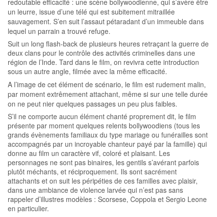
redoutable efficacité : une scène bollywoodienne, qui s’avère être
un leurre, issue d’une télé qui est subitement mitraillée
sauvagement. S’en suit l’assaut pétaradant d’un immeuble dans
lequel un parrain a trouvé refuge.
Suit un long flash-back de plusieurs heures retraçant la guerre de
deux clans pour le contrôle des activités criminelles dans une
région de l’Inde. Tard dans le film, on revivra cette introduction
sous un autre angle, filmée avec la même efficacité.
A l’image de cet élément de scénario, le film est rudement malin,
par moment extrêmement attachant, même si sur une telle durée
on ne peut nier quelques passages un peu plus faibles.
S’il ne comporte aucun élément chanté proprement dit, le film
présente par moment quelques relents bollywoodiens (tous les
grands évènements familiaux du type mariage ou funérailles sont
accompagnés par un incroyable chanteur payé par la famille) qui
donne au film un caractère vif, coloré et plaisant. Les
personnages ne sont pas binaires, les gentils s’avérant parfois
plutôt méchants, et réciproquement. Ils sont sacrément
attachants et on suit les péripéties de ces familles avec plaisir,
dans une ambiance de violence larvée qui n’est pas sans
rappeler d’illustres modèles : Scorsese, Coppola et Sergio Leone
en particulier.