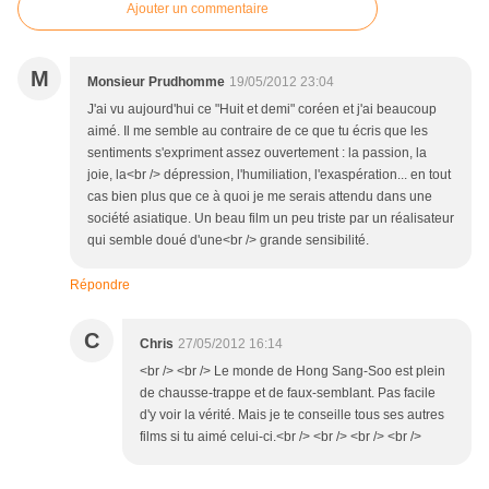
Ajouter un commentaire
M
Monsieur Prudhomme
19/05/2012 23:04
J'ai vu aujourd'hui ce "Huit et demi" coréen et j'ai beaucoup
aimé. Il me semble au contraire de ce que tu écris que les
sentiments s'expriment assez ouvertement : la passion, la
joie, la<br /> dépression, l'humiliation, l'exaspération... en tout
cas bien plus que ce à quoi je me serais attendu dans une
société asiatique. Un beau film un peu triste par un réalisateur
qui semble doué d'une<br /> grande sensibilité.
Répondre
C
Chris
27/05/2012 16:14
<br /> <br /> Le monde de Hong Sang-Soo est plein
de chausse-trappe et de faux-semblant. Pas facile
d'y voir la vérité. Mais je te conseille tous ses autres
films si tu aimé celui-ci.<br /> <br /> <br /> <br />