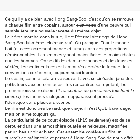
Ce qu'il y a de bien avec Hong Sang-Soo, c'est qu'on se retrouve
à chaque film entre copains, autour
d'un verre
d'une oeuvre qui
semble être une nouvelle facette du même objet.
Le héros marche dans la rue, il est l'éternel alter ego de Hong
Sang-Soo lui-même, cinéaste raté. Ou presque. Tout le monde
boit (et accessoirement mange et fume) dans des proportions
déraisonnables. Les femmes y sont moins lâches et moins idiotes
que les hommes. On se dit des demi-mensonges et des fausses
vérités, les sentiments restent emmurés derrière la façade des
conventions coréennes, toujours aussi lourdes.
Le destin, comme cela arrive souvent avec ce cinéaste, joue des
petits tours aux personnages : les rencontres se répètent, les
prémonitions se réalisent (
4 rencontres de personnes touchant le
cinéma
), les mêmes dialogues réapparaissent presqu'à
l'identique dans plusieurs scènes.
Le film est donc très bavard, que dis-je, il n'est QUE bavardage,
mais on aime toujours ça.
La particularité de ce court épisode (1h19 seulement) est de se
dérouler dans une atmosphère ouatée et neigeuse, magnifiée
par un beau noir et blanc. Cet ensemble confère au film un
surcroît de mélancolie et permet à Hong Sang-Soo de nous offrir