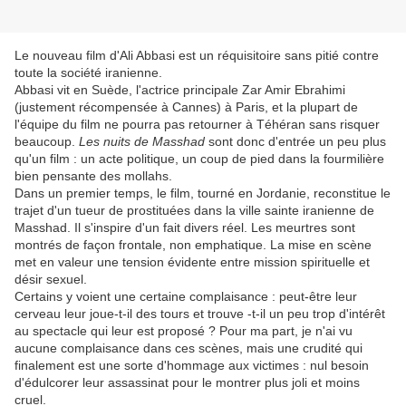
Le nouveau film d'Ali Abbasi est un réquisitoire sans pitié contre
toute la société iranienne.
Abbasi vit en Suède, l'actrice principale Zar Amir Ebrahimi
(justement récompensée à Cannes) à Paris, et la plupart de
l'équipe du film ne pourra pas retourner à Téhéran sans risquer
beaucoup.
Les nuits de Masshad
sont donc d'entrée un peu plus
qu'un film : un acte politique, un coup de pied dans la fourmilière
bien pensante des mollahs.
Dans un premier temps, le film, tourné en Jordanie, reconstitue le
trajet d'un tueur de prostituées dans la ville sainte iranienne de
Masshad. Il s'inspire d'un fait divers réel. Les meurtres sont
montrés de façon frontale, non emphatique. La mise en scène
met en valeur une tension évidente entre mission spirituelle et
désir sexuel.
Certains y voient une certaine complaisance : peut-être leur
cerveau leur joue-t-il des tours et trouve -t-il un peu trop d'intérêt
au spectacle qui leur est proposé ? Pour ma part, je n'ai vu
aucune complaisance dans ces scènes, mais une crudité qui
finalement est une sorte d'hommage aux victimes : nul besoin
d'édulcorer leur assassinat pour le montrer plus joli et moins
cruel.