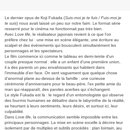
Le dernier opus de Koji Fukada (
Suis-moi je te fuis / Fuis-moi je
te suis
) nous avait laissé un peu sur notre faim. Le format série
resserré pour le cinéma ne fonctionnait pas très bien.
Avec
Love life
, le réalisateur japonais revient à ce que l'on
préfère chez lui : une mise en scène élégante, une écriture au
scalpel et des événements qui bousculent simultanément les
personnages et les spectateurs.
Le film commence ici comme le tableau en demi-teinte d'un
couple presque normal : elle a un enfant d'une première union,
il a des parents un peu envahissants qui habitent dans
l'immeuble d'en face. On sent vaguement que quelque chose
d'anormal plane au-dessus de la famille : une curieuse
cérémonie d'anniversaire pour le beau-père, l'ex petite amie du
mari qui réapparaît, des paroles acerbes qui s'échangent.
Le style Fukada est là : le regard d'un entomologiste qui observe
des fourmis humaines se débattre dans le labyrinthe de la réalité,
se heurtant à leurs sentiments, leurs désirs, et surtout ici, leur
culpabilité.
Dans
Love life
, la communication semble impossible entre les
principaux personnages. La mise en scène excelle à décrire leur
isolement par de multiples et subtils procédés : plan lointain, jeu