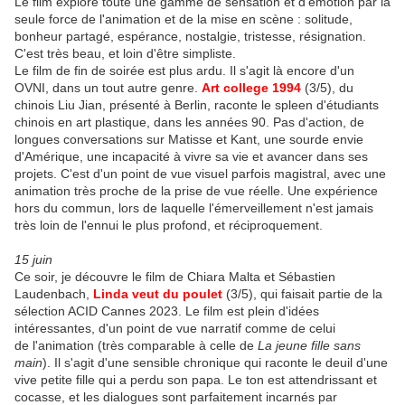
Le film explore toute une gamme de sensation et d'émotion par la
seule force de l'animation et de la mise en scène : solitude,
bonheur partagé, espérance, nostalgie, tristesse, résignation.
C'est très beau, et loin d'être simpliste.
Le film de fin de soirée est plus ardu. Il s'agit là encore d'un
OVNI, dans un tout autre genre.
Art college 1994
(3/5), du
chinois Liu Jian, présenté à Berlin, raconte le spleen d'étudiants
chinois en art plastique, dans les années 90. Pas d'action, de
longues conversations sur Matisse et Kant, une sourde envie
d'Amérique, une incapacité à vivre sa vie et avancer dans ses
projets. C'est d'un point de vue visuel parfois magistral, avec une
animation très proche de la prise de vue réelle. Une expérience
hors du commun, lors de laquelle l'émerveillement n'est jamais
très loin de l'ennui le plus profond, et réciproquement.
15 juin
Ce soir, je découvre le film de Chiara Malta et Sébastien
Laudenbach,
Linda veut du poulet
(3/5), qui faisait partie de la
sélection ACID Cannes 2023. Le film est plein d'idées
intéressantes, d'un point de vue narratif comme de celui
de l'animation (très comparable à celle de
La jeune fille sans
main
). Il s'agit d'une sensible chronique qui raconte le deuil d'une
vive petite fille qui a perdu son papa. Le ton est attendrissant et
cocasse, et les dialogues sont parfaitement incarnés par